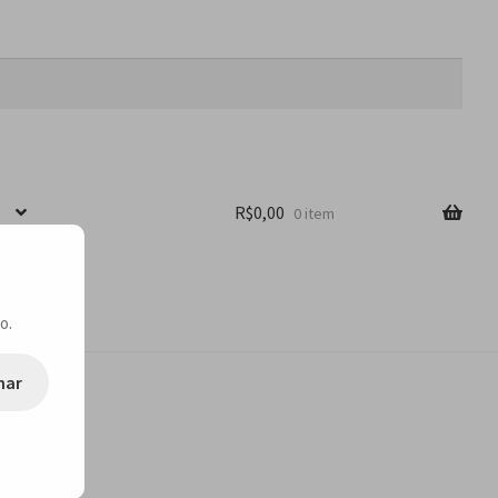
R$
0,00
0 item
o.
nar