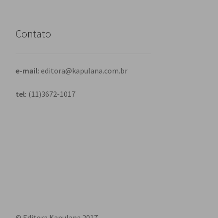
Contato
e-mail:
editora@kapulana.com.br
tel:
(11)3672-1017
© Editora Kapulana 2017.