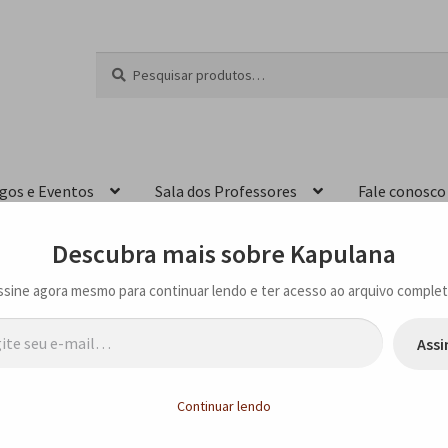
Pesquisar
P
por:
e
s
q
u
i
igos e Eventos
Sala dos Professores
Fale conosco
s
a
r
Descubra mais sobre Kapulana
ssine agora mesmo para continuar lendo e ter acesso ao arquivo complet
…
Assi
ões Contemporâneas – MURILO RUBIÃO E SEUS ARREDORES
Continuar lendo