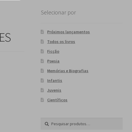
Selecionar por
Próximos lançamentos
ES
Todos os livros
Ficção
Poesia
Memórias e Biografias
Infantis
Juvenis
Científicos
Pesquisar
P
por:
e