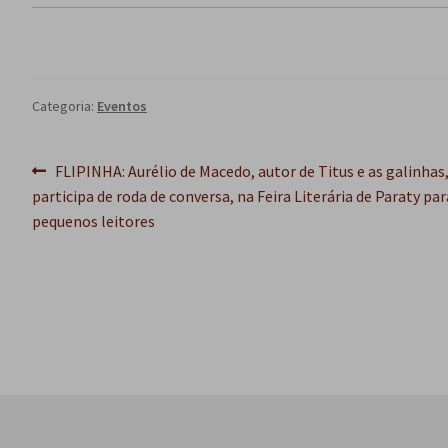
Categoria:
Eventos
Navegação
Post
FLIPINHA: Aurélio de Macedo, autor de Titus e as galinhas
anterior:
participa de roda de conversa, na Feira Literária de Paraty par
de
pequenos leitores
Post