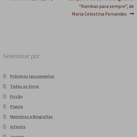
Navegação
anterior:
post:
“Kambas para sempre”, de
de
Maria Celestina Fernandes
Post
Selecionar por
Próximos lançamentos
Todos os livros
Ficção
Poesia
Memórias e Biografias
Infantis
Juvenis