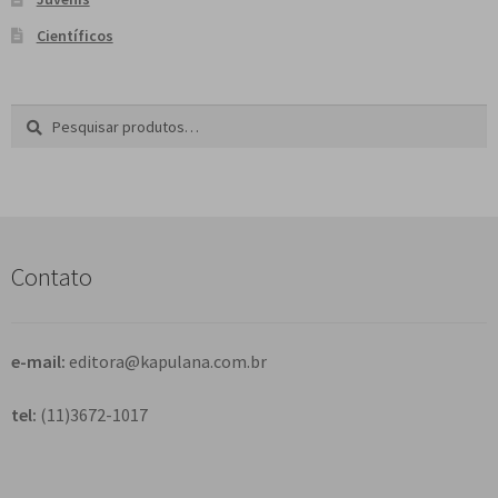
Científicos
Pesquisar
P
por:
e
s
q
u
i
s
Contato
a
r
e-mail:
editora@kapulana.com.br
tel:
(11)3672-1017