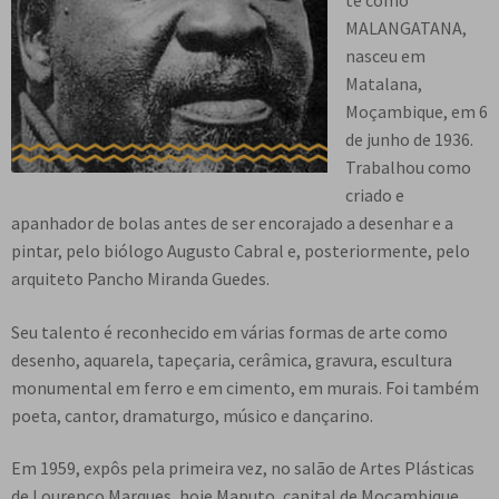
te como
n
m
i
n
p
MALANGATANA,
Meu cadastro
u
e
r
d
a
nasceu em
d
n
m
i
n
Matalana,
e
u
e
r
d
Moçambique, em 6
s
d
n
m
i
de junho de 1936.
c
e
u
e
r
Trabalhou como
e
s
d
n
m
criado e
n
c
e
u
e
apanhador de bolas antes de ser encorajado a desenhar e a
d
e
s
d
n
pintar, pelo biólogo Augusto Cabral e, posteriormente, pelo
e
n
c
e
u
arquiteto Pancho Miranda Guedes.
n
d
e
s
d
t
e
n
c
e
Seu talento é reconhecido em várias formas de arte como
e
n
d
e
s
desenho, aquarela, tapeçaria, cerâmica, gravura, escultura
t
e
n
c
monumental em ferro e em cimento, em murais. Foi também
e
n
d
e
poeta, cantor, dramaturgo, músico e dançarino.
t
e
n
e
n
d
Em 1959, expôs pela primeira vez, no salão de Artes Plásticas
t
e
de Lourenço Marques, hoje Maputo, capital de Moçambique.