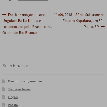
Navegação
Post
Próximo
Escritor moçambicano
11/09/2018 – Sónia Sultuane na
anterior:
post:
Ungulani Ba Ka Khosa é
Editora Kapulana, em São
de
condecorado pelo Brasil com a
Paulo, SP.
Post
Ordem de Rio Branco
Selecionar por
Próximos lançamentos
Todos os livros
Ficção
Poesia