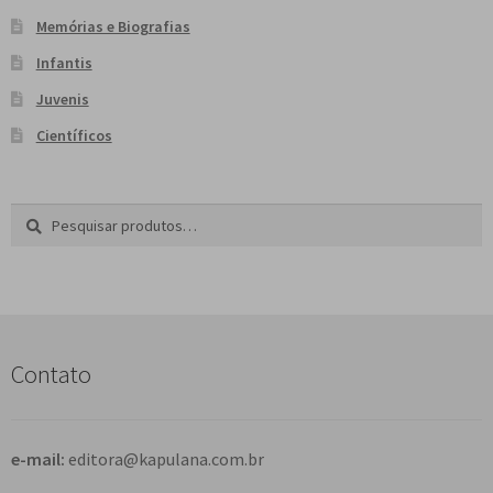
Memórias e Biografias
Infantis
Juvenis
Científicos
Pesquisar
P
por:
e
s
q
u
i
s
Contato
a
r
e-mail:
editora@kapulana.com.br