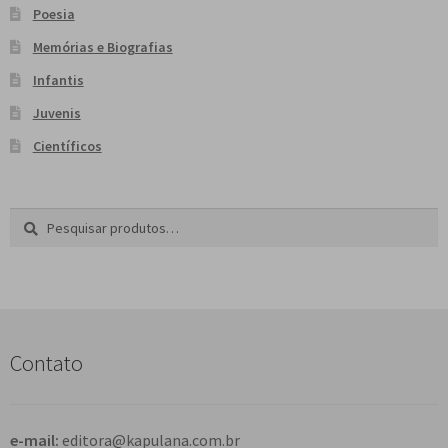
Poesia
Memórias e Biografias
Infantis
Juvenis
Científicos
Pesquisar
P
por:
e
s
q
u
i
s
Contato
a
r
e-mail:
editora@kapulana.com.br