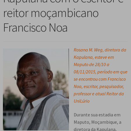
n
m
i
n
p
reitor moçambicano
Meu cadastro
u
e
r
d
a
d
n
m
i
n
Francisco Noa
e
u
e
r
d
s
d
n
m
i
c
e
u
e
r
e
s
d
n
Rosana M. Weg, diretora da
m
n
c
e
u
Kapulana, esteve em
e
d
e
s
d
Maputo de 28/10 a
n
e
n
c
e
08/11/2015, período em que
u
n
d
e
s
se encontrou com Francisco
d
t
e
n
c
Noa, escritor, pesquisador,
e
e
n
d
e
professor e atual Reitor da
s
t
e
n
UniLúrio
c
e
n
d
e
t
e
Durante sua estadia em
n
e
n
Maputo, Moçambique, a
d
t
diretora da Kapulana,
e