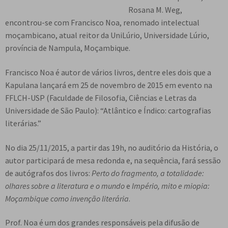
e
Rosana M. Weg,
n
encontrou-se com Francisco Noa, renomado intelectual
t
moçambicano, atual reitor da UniLúrio, Universidade Lúrio,
e
província de Nampula, Moçambique.
Francisco Noa é autor de vários livros, dentre eles dois que a
Kapulana lançará em 25 de novembro de 2015 em evento na
FFLCH-USP (Faculdade de Filosofia, Ciências e Letras da
Universidade de São Paulo): “Atlântico e Índico: cartografias
literárias.”
No dia 25/11/2015, a partir das 19h, no auditório da História, o
autor participará de mesa redonda e, na sequência, fará sessão
de autógrafos dos livros:
Perto do fragmento, a totalidade:
olhares sobre a literatura e o mundo
e
Império, mito e miopia:
Moçambique como invenção literária
.
Prof. Noa é um dos grandes responsáveis pela difusão de