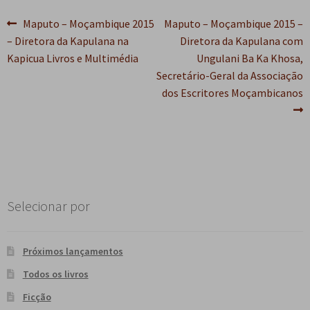
Navegação
Post
Próximo
Maputo – Moçambique 2015
Maputo – Moçambique 2015 –
anterior:
post:
– Diretora da Kapulana na
Diretora da Kapulana com
de
Kapicua Livros e Multimédia
Ungulani Ba Ka Khosa,
Post
Secretário-Geral da Associação
dos Escritores Moçambicanos
Selecionar por
Próximos lançamentos
Todos os livros
Ficção