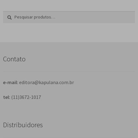
Pesquisar
P
por:
e
s
q
u
i
s
Contato
a
r
e-mail:
editora@kapulana.com.br
tel:
(11)3672-1017
Distribuidores