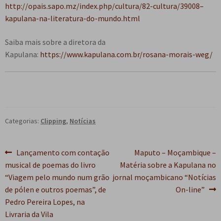
http://opais.sapo.mz/index.php/cultura/82-cultura/39008–
kapulana-na-literatura-do-mundo.html
Saiba mais sobre a diretora da
Kapulana:
https://www.kapulana.com.br/rosana-morais-weg/
Categorias:
Clipping
,
Notícias
Navegação
Post
Próximo
Lançamento com contação
Maputo – Moçambique –
anterior:
post:
musical de poemas do livro
Matéria sobre a Kapulana no
de
“Viagem pelo mundo num grão
jornal moçambicano “Notícias
Post
de pólen e outros poemas”, de
On-line”
Pedro Pereira Lopes, na
Livraria da Vila