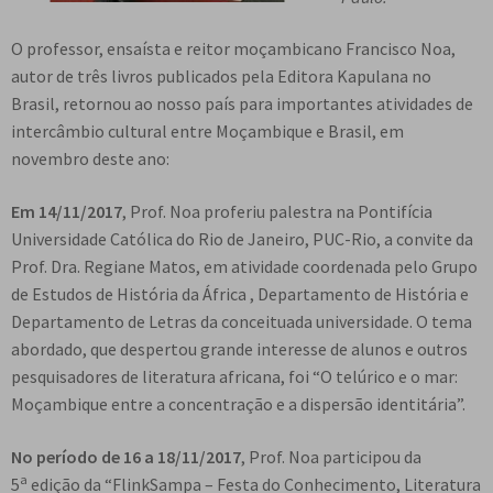
e
n
O professor, ensaísta e reitor moçambicano Francisco Noa,
t
autor de três livros publicados pela Editora Kapulana no
e
Brasil, retornou ao nosso país para importantes atividades de
intercâmbio cultural entre Moçambique e Brasil, em
novembro deste ano:
Em 14/11/2017
, Prof. Noa proferiu palestra na Pontifícia
Universidade Católica do Rio de Janeiro, PUC-Rio, a convite da
Prof. Dra. Regiane Matos, em atividade coordenada pelo Grupo
de Estudos de História da África , Departamento de História e
Departamento de Letras da conceituada universidade. O tema
abordado, que despertou grande interesse de alunos e outros
pesquisadores de literatura africana, foi “O telúrico e o mar:
Moçambique entre a concentração e a dispersão identitária”.
No período de 16 a 18/11/2017
, Prof. Noa participou da
a
5
edição da “FlinkSampa – Festa do Conhecimento, Literatura