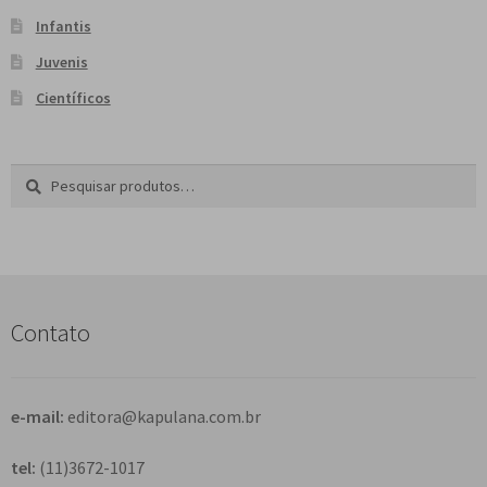
Infantis
Juvenis
Científicos
Pesquisar
P
por:
e
s
q
u
i
s
Contato
a
r
e-mail:
editora@kapulana.com.br
tel:
(11)3672-1017