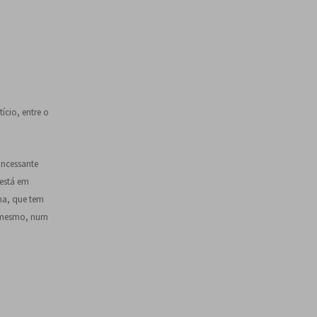
ício, entre o
incessante
 está em
a, que tem
o mesmo, num