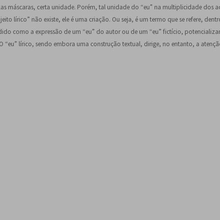
plas máscaras, certa unidade. Porém, tal unidade do “eu” na multiplicidade dos a
jeito lírico” não existe, ele é uma criação. Ou seja, é um termo que se refere, den
ntendido como a expressão de um “eu” do autor ou de um “eu” fictício, potenciali
. O “eu” lírico, sendo embora uma construção textual, dirige, no entanto, a atenç