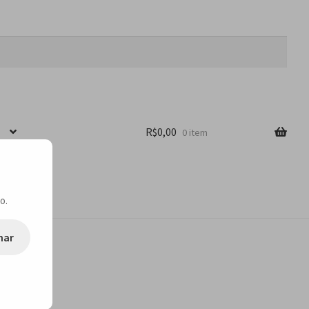
R$
0,00
0 item
o.
nar