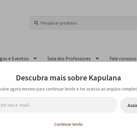
Pesquisar
P
por:
e
s
q
u
i
igos e Eventos
Sala dos Professores
Fale conosco
s
a
r
Descubra mais sobre Kapulana
ssine agora mesmo para continuar lendo e ter acesso ao arquivo complet
…
Assi
resa Manjate
Continuar lendo