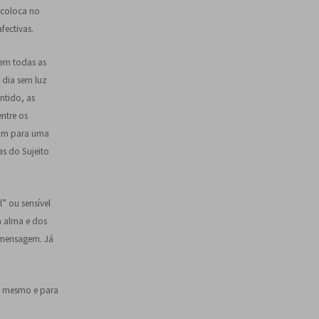
 coloca no
fectivas.
 em todas as
o dia sem luz
entido, as
entre os
lam para uma
as do Sujeito
” ou sensível
a alma e dos
 mensagem. Já
i mesmo e para