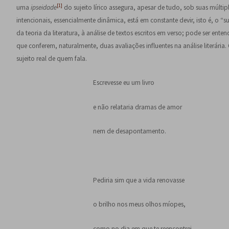
[1]
uma
ipseidade
do sujeito lírico assegura, apesar de tudo, sob suas múlti
intencionais, essencialmente dinâmica, está em constante devir, isto é, o “su
da teoria da literatura, à análise de textos escritos em verso; pode ser e
que conferem, naturalmente, duas avaliações influentes na análise literária
sujeito real de quem fala.
Escrevesse eu um livro
e não relataria dramas de amor
nem de desapontamento.
Pediria sim que a vida renovasse
o brilho nos meus olhos míopes,
como no dia em que te reencontrei.