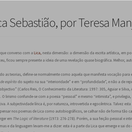
ca Sebastião, por Teresa Man
z que converso com a
Lica,
nesta dimensão: a dimensão da escrita artística, em poes
ceu, ficou sempre presente a ideia de uma revelação quase biográfica. Melhor, aut
undo as teorias, define-se normalmente como aquela que manifesta vocação para 
de espírito
do sujeito na sua “interioridade” e em “profundidade”, e não a de rep
bjectivo” (Carlos Reis, O Conhecimento da Literatura: 1997: 305, Aguiar e Silva, 
). O lirismo confunde-se com a poesia “pessoal” e mesmo “intimista”, e privilegia,
va. A subjectividade lírica é, por natureza, introvertida e egocêntrica. Talvez esta
 pensar nos poemas de Lica como autobiográficos, se calhar não de forma tão c
urger em
The Logic of literature
(1973: 276-278). Porém, a sua feição pessoal e inti
as e da linguagem levam-me a dizer: esta é a parte da Lica que emerge e sai do