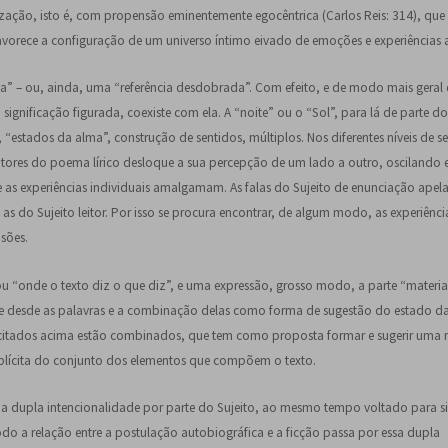
rização, isto é, com propensão eminentemente egocêntrica (Carlos Reis: 314), que
avorece a configuração de um universo íntimo eivado de emoções e experiências a
ia” – ou, ainda, uma “referência desdobrada”. Com efeito, e de modo mais geral
a significação figurada, coexiste com ela. A “noite” ou o “Sol”, para lá de parte d
, “estados da alma”, construção de sentidos, múltiplos. Nos diferentes níveis de s
leitores do poema lírico desloque a sua percepção de um lado a outro, oscilando 
 as experiências individuais amalgamam. As falas do Sujeito de enunciação ape
 do Sujeito leitor. Por isso se procura encontrar, de algum modo, as experiênci
sões.
u “onde o texto diz o que diz”, e uma expressão, grosso modo, a parte “material
ge desde as palavras e a combinação delas como forma de sugestão do estado d
s citados acima estão combinados, que tem como proposta formar e sugerir uma
plícita do conjunto dos elementos que compõem o texto.
ma dupla intencionalidade por parte do Sujeito, ao mesmo tempo voltado para s
do a relação entre a postulação autobiográfica e a ficção passa por essa dupla