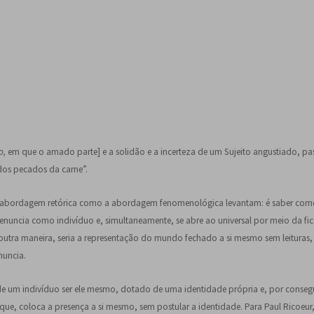
o,
em que o amado parte] e a solidão e a incerteza de um Sujeito angustiado, pas
dos pecados da carne”.
o a abordagem retórica como a abordagem fenomenológica levantam: é saber com
e enuncia como indivíduo e, simultaneamente, se abre ao universal por meio da fi
utra maneira, seria a representação do mundo fechado a si mesmo sem leituras,
nuncia.
de um indivíduo ser ele mesmo, dotado de uma identidade própria e, por consegu
que, coloca a presença a si mesmo, sem postular a identidade. Para Paul Ricoeur,