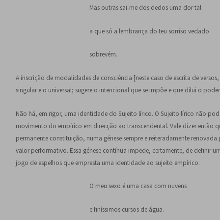
Mas outras sai-me dos dedos uma dor tal
a que só a lembrança do teu sorriso vedado
sobrevém.
A inscrição de modalidades de consciência [neste caso de escrita de versos, 
singular e o universal; sugere o intencional que se impõe e que dilui o poder
Não há, em rigor, uma identidade do Sujeito lírico. O Sujeito lírico não po
movimento do empírico em direcção ao transcendental. Vale dizer então qu
permanente constituição, numa génese sempre e reiteradamente renovada pelo 
valor performativo. Essa génese contínua impede, certamente, de definir 
jogo de espelhos que empresta uma identidade ao sujeito empírico.
O meu sexo é uma casa com nuvens
e finíssimos cursos de água.