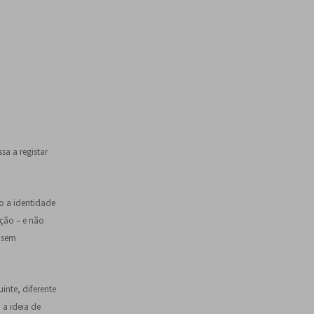
sa a registar
o a identidade
cção – e não
 sem
inte, diferente
 a ideia de