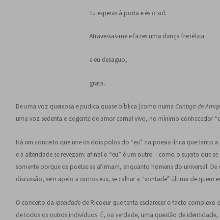
Tu esperas à porta e és o sol.
Atravessas-me e fazes uma dança frenética
e eu desaguo,
grata.
De uma voz queixosa e pudica quase bíblica [como numa
Cantiga de Amig
uma voz sedenta e exigente de amor carnal vivo, no mínimo conhecedor “
Há um conceito que une os dois polos do “eu” na poesia lírica que tant
e a alteridade se revezam: afinal o “eu” é um outro – como o sujeito que s
somente porque os poetas se afirmam, enquanto homens do universal. De o
discussão, sem apelo a outros eus, se calhar a “vontade” última de quem e
O conceito da
ipseidade
de Ricoeur que tenta esclarecer o facto complexo 
de todos os outros indivíduos. É, na verdade, uma questão de identidade, 