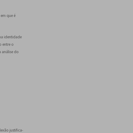
s
q
u
a em que é
i
s
a
uma identidade
r
o entre o
a análise do
xão justifica-