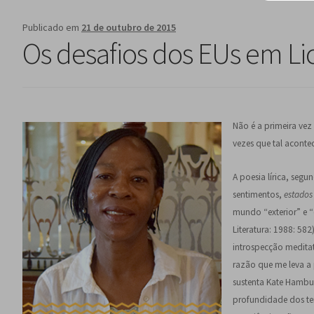
Publicado em
21 de outubro de 2015
Os desafios dos EUs em Li
Não é a primeira ve
vezes que tal aconte
A poesia lírica, seg
sentimentos,
estados 
mundo “exterior” e “o
Literatura: 1988: 582
introspecção meditati
razão que me leva a
sustenta Kate Hamb
profundidade dos tem