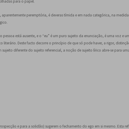
tilhadas para o papel.
a, aparentemente peremptória, é deveras tímida e em nada categórica, na medid
gico.
como pessoa está ausente, e o “eu” é um puro sujeito da enunciação, é uma voz e 
literário. Deste facto decorre o princípio de que só pode haver, a rigor, distinçã
sujeito diferente do sujeito referencial, a noção de sujeito lírico abre-se para um
trospecção e para a solidão) sugerem o fechamento do ego em si mesmo. Esta refle