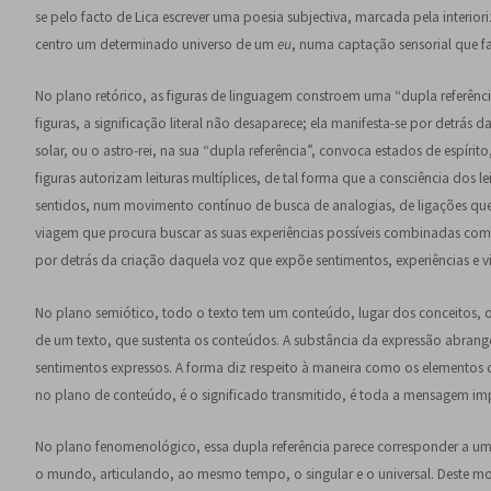
se pelo facto de Lica escrever uma poesia subjectiva, marcada pela interio
centro um determinado universo de um
eu
, numa captação sensorial que f
No plano retórico, as figuras de linguagem constroem uma “dupla referênc
figuras, a significação literal não desaparece; ela manifesta-se por detrás d
solar, ou o astro-rei, na sua “dupla referência”, convoca estados de espírito
figuras autorizam leituras multíplices, de tal forma que a consciência dos 
sentidos, num movimento contínuo de busca de analogias, de ligações que
viagem que procura buscar as suas experiências possíveis combinadas com as
por detrás da criação daquela voz que expõe sentimentos, experiências e vi
No plano semiótico, todo o texto tem um conteúdo, lugar dos conceitos, o
de um texto, que sustenta os conteúdos. A substância da expressão abran
sentimentos expressos. A forma diz respeito à maneira como os elemento
no plano de conteúdo, é o significado transmitido, é toda a mensagem im
No plano fenomenológico, essa dupla referência parece corresponder a u
o mundo, articulando, ao mesmo tempo, o singular e o universal. Deste mo