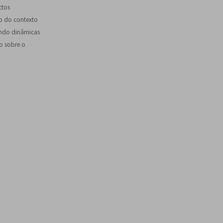
ctos
tro do contexto
zando dinâmicas
ão sobre o