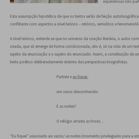
experiências não par
Esta assumpção hipotética de que os textos serão de feição autobiográfic
conflitante com aspectos a nível teórico – retórico, semiótico e fenomenoló
A nível teórico, entende-se que no universo da criação literária, o autor 
criada, que só emerge de forma condicionada, isto é, só na vida de um texto 
sujeito da enunciação e o sujeito do enunciado. Assim, a constituição de um 
texto poético deliberadamente distinta das perspectivas biografistas.
Partiste e
eu fiquei
,
um vazio desconhecido.
E as noites?
O relógio arrasta as horas…
“Eu fiquei” associado ao vazio/ as noites (momento privilegiado para a in