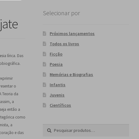
Selecionar por
jate
Próximos lançamentos
Todos os livros
Ficção
ia lírica. Das
obiográfica.
Poesia
Memórias e Biografias
exprimir
Infantis
resentar o
A Teoria da
Juvenis
 assim, a
Científicos
 seja então a
ategórica como
mista, a
Pesquisar
P
 coração e das
por:
e