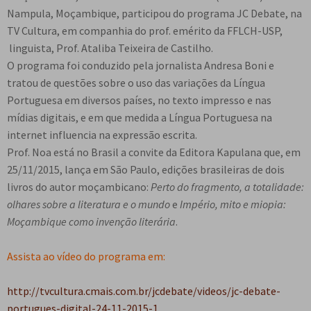
e
Nampula, Moçambique, participou do programa JC Debate, na
n
TV Cultura, em companhia do prof. emérito da FFLCH-USP,
t
linguista, Prof. Ataliba Teixeira de Castilho.
e
O programa foi conduzido pela jornalista Andresa Boni e
tratou de questões sobre o uso das variações da Língua
Portuguesa em diversos países, no texto impresso e nas
mídias digitais, e em que medida a Língua Portuguesa na
internet influencia na expressão escrita.
Prof. Noa está no Brasil a convite da Editora Kapulana que, em
25/11/2015, lança em São Paulo, edições brasileiras de dois
livros do autor moçambicano:
Perto do fragmento, a totalidade:
olhares sobre a literatura e o mundo
e
Império, mito e miopia:
Moçambique como invenção literária
.
Assista ao vídeo do programa em:
http://tvcultura.cmais.com.br/jcdebate/videos/jc-debate-
portugues-digital-24-11-2015-1