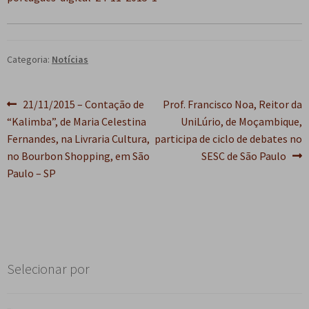
Categoria:
Notícias
Navegação
Post
Próximo
21/11/2015 – Contação de
Prof. Francisco Noa, Reitor da
anterior:
post:
“Kalimba”, de Maria Celestina
UniLúrio, de Moçambique,
de
Fernandes, na Livraria Cultura,
participa de ciclo de debates no
Post
no Bourbon Shopping, em São
SESC de São Paulo
Paulo – SP
Selecionar por