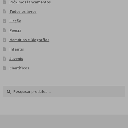
Próximos lançamentos
Todos os livros
Ficção
Poesia
Memórias e Biografias
Infantis
Juvenis
Científicos
Pesquisar
P
por:
e
s
q
u
i
s