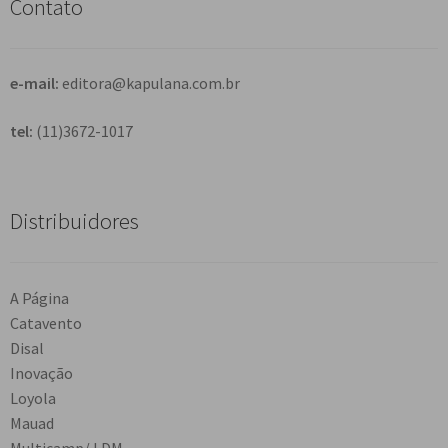
Contato
a
r
e-mail:
editora@kapulana.com.br
tel:
(11)3672-1017
Distribuidores
A Página
Catavento
Disal
Inovação
Loyola
Mauad
Multicamp/ LDM