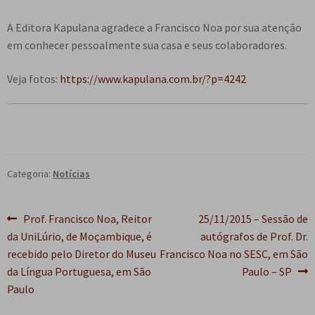
A Editora Kapulana agradece a Francisco Noa por sua atenção
em conhecer pessoalmente sua casa e seus colaboradores.
Veja fotos:
https://www.kapulana.com.br/?p=4242
Categoria:
Notícias
Navegação
Post
Próximo
Prof. Francisco Noa, Reitor
25/11/2015 – Sessão de
anterior:
post:
da UniLúrio, de Moçambique, é
autógrafos de Prof. Dr.
de
recebido pelo Diretor do Museu
Francisco Noa no SESC, em São
Post
da Língua Portuguesa, em São
Paulo – SP
Paulo