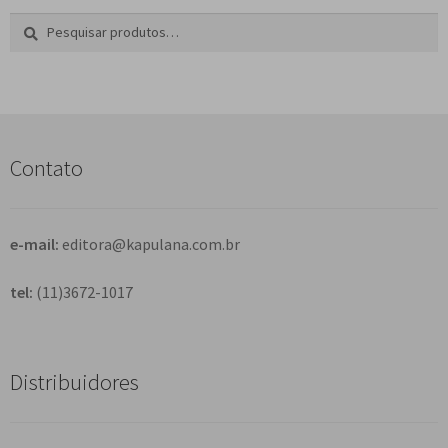
Pesquisar
P
por:
e
s
q
u
i
s
Contato
a
r
e-mail:
editora@kapulana.com.br
tel:
(11)3672-1017
Distribuidores