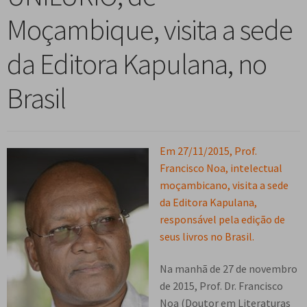
n
m
i
n
p
Moçambique, visita a sede
Meu cadastro
u
e
r
d
a
d
n
m
i
n
da Editora Kapulana, no
e
u
e
r
d
s
d
n
m
i
Brasil
c
e
u
e
r
e
s
d
n
m
n
c
e
u
e
d
e
s
d
Em 27/11/2015, Prof.
n
e
n
c
e
Francisco Noa, intelectual
u
n
d
e
s
moçambicano, visita a sede
d
t
e
n
c
da Editora Kapulana,
e
e
n
d
e
responsável pela edição de
s
t
e
n
seus livros no Brasil.
c
e
n
d
e
t
e
Na manhã de 27 de novembro
n
e
n
de 2015, Prof. Dr. Francisco
d
t
Noa (Doutor em Literaturas
e