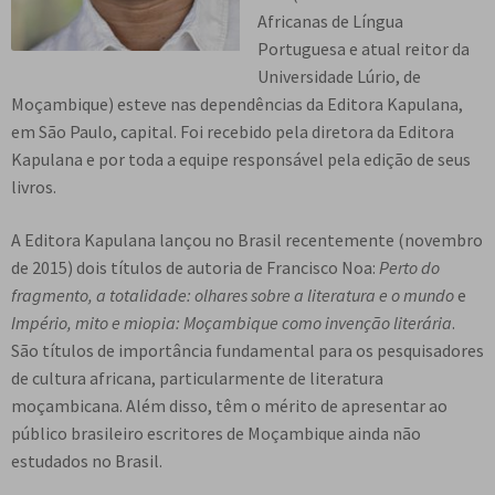
e
Africanas de Língua
n
Portuguesa e atual reitor da
t
Universidade Lúrio, de
e
Moçambique) esteve nas dependências da Editora Kapulana,
em São Paulo, capital. Foi recebido pela diretora da Editora
Kapulana e por toda a equipe responsável pela edição de seus
livros.
A Editora Kapulana lançou no Brasil recentemente (novembro
de 2015) dois títulos de autoria de Francisco Noa:
Perto do
fragmento, a totalidade: olhares sobre a literatura e o mundo
e
Império, mito e miopia: Moçambique como invenção literária
.
São títulos de importância fundamental para os pesquisadores
de cultura africana, particularmente de literatura
moçambicana. Além disso, têm o mérito de apresentar ao
público brasileiro escritores de Moçambique ainda não
estudados no Brasil.