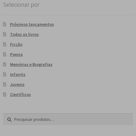
Selecionar por
e
n
t
e
Próximos lançamentos
Todos os livros
Ficção
Poesia
Memórias e Biografias
Infantis
Juvenis
Científicos
Pesquisar
P
por:
e
s