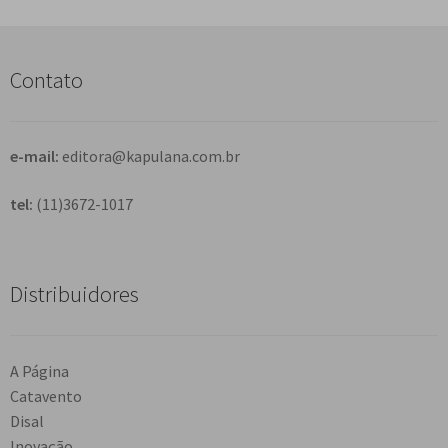
q
u
i
s
Contato
a
r
e-mail:
editora@kapulana.com.br
tel:
(11)3672-1017
Distribuidores
A Página
Catavento
Disal
Inovação