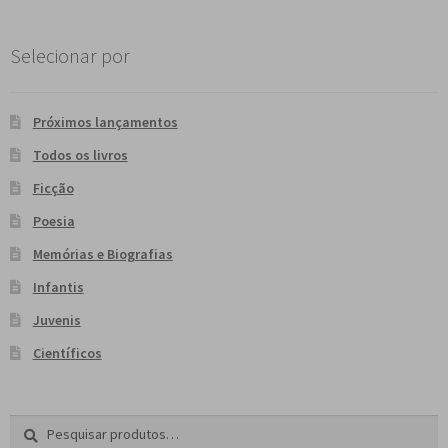
Selecionar por
Próximos lançamentos
Todos os livros
Ficção
Poesia
Memórias e Biografias
Infantis
Juvenis
Científicos
Pesquisar
P
por:
e