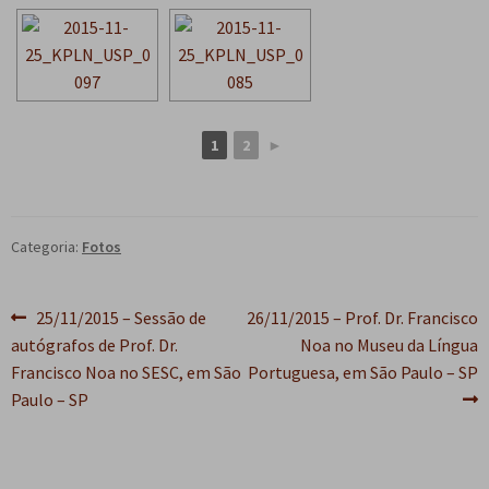
1
2
►
Categoria:
Fotos
Navegação
Post
Próximo
25/11/2015 – Sessão de
26/11/2015 – Prof. Dr. Francisco
anterior:
post:
autógrafos de Prof. Dr.
Noa no Museu da Língua
de
Francisco Noa no SESC, em São
Portuguesa, em São Paulo – SP
Post
Paulo – SP