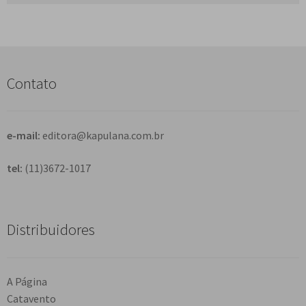
s
q
u
i
s
Contato
a
r
e-mail:
editora@kapulana.com.br
tel:
(11)3672-1017
Distribuidores
A Página
Catavento