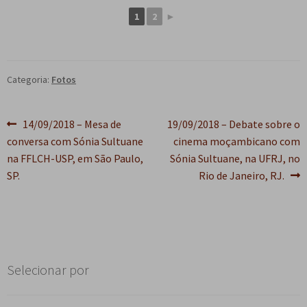
e
n
1
2
►
t
e
Categoria:
Fotos
Navegação
Post
Próximo
14/09/2018 – Mesa de
19/09/2018 – Debate sobre o
anterior:
post:
conversa com Sónia Sultuane
cinema moçambicano com
de
na FFLCH-USP, em São Paulo,
Sónia Sultuane, na UFRJ, no
Post
SP.
Rio de Janeiro, RJ.
Selecionar por