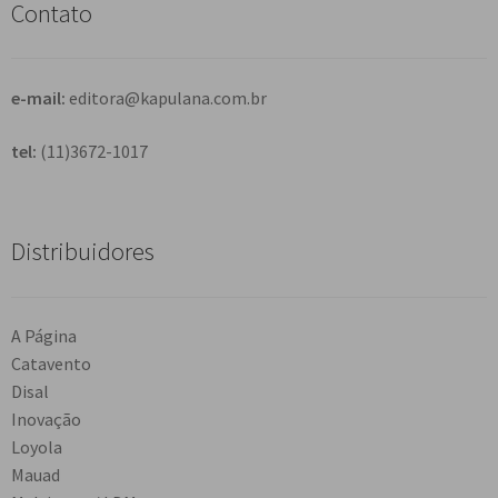
Contato
a
r
e-mail:
editora@kapulana.com.br
tel:
(11)3672-1017
Distribuidores
A Página
Catavento
Disal
Inovação
Loyola
Mauad