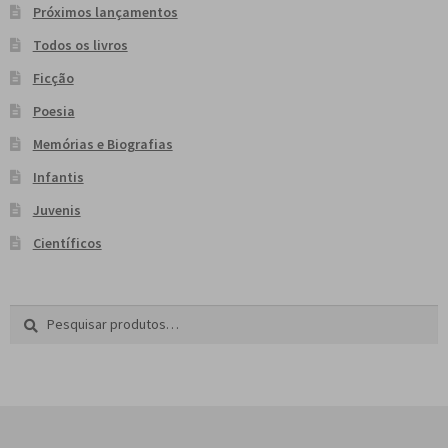
Próximos lançamentos
Todos os livros
Ficção
Poesia
Memórias e Biografias
Infantis
Juvenis
Científicos
Pesquisar
P
por:
e
s
q
u
i
s