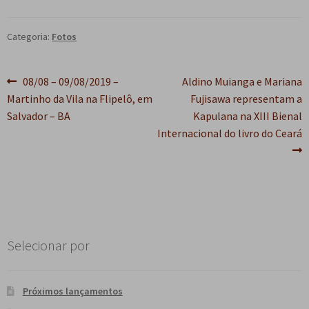
e
n
t
Categoria:
Fotos
e
Navegação
Post
Próximo
08/08 – 09/08/2019 –
Aldino Muianga e Mariana
anterior:
post:
Martinho da Vila na Flipelô, em
Fujisawa representam a
de
Salvador – BA
Kapulana na XIII Bienal
Post
Internacional do livro do Ceará
Selecionar por
Próximos lançamentos