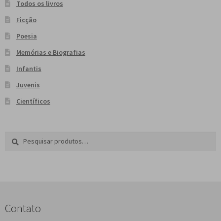
Todos os livros
Ficção
Poesia
Memórias e Biografias
Infantis
Juvenis
Científicos
Pesquisar
P
por:
e
s
q
u
i
s
Contato
a