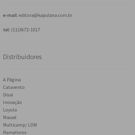
r
e-mail:
editora@kapulana.com.br
tel:
(11)3672-1017
Distribuidores
A Página
Catavento
Disal
Inovação
Loyola
Mauad
Multicamp/ LDM
Ramalivros