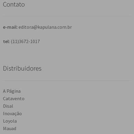
s
Contato
a
r
e-mail:
editora@kapulana.com.br
tel:
(11)3672-1017
Distribuidores
A Página
Catavento
Disal
Inovação
Loyola
Mauad