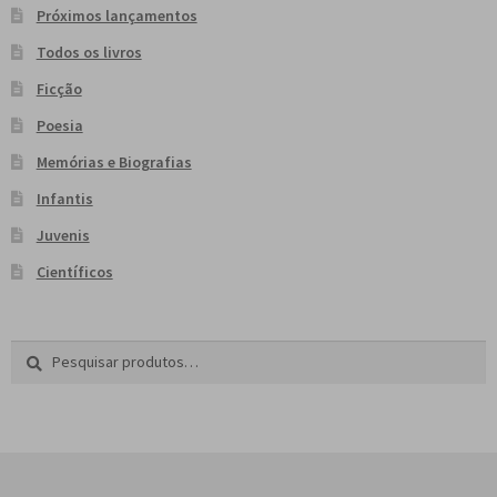
Próximos lançamentos
Todos os livros
Ficção
Poesia
Memórias e Biografias
Infantis
Juvenis
Científicos
Pesquisar
P
por:
e
s
q
u
i