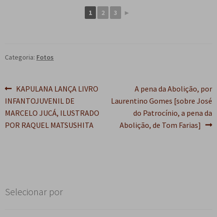
e
n
1
2
3
►
t
e
Categoria:
Fotos
Navegação
Post
Próximo
KAPULANA LANÇA LIVRO
A pena da Abolição, por
anterior:
post:
INFANTOJUVENIL DE
Laurentino Gomes [sobre José
de
MARCELO JUCÁ, ILUSTRADO
do Patrocínio, a pena da
Post
POR RAQUEL MATSUSHITA
Abolição, de Tom Farias]
Selecionar por