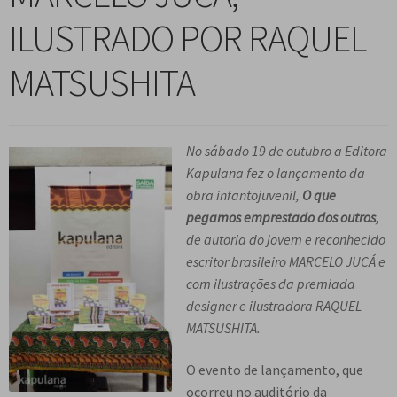
n
m
i
n
p
ILUSTRADO POR RAQUEL
Meu cadastro
u
e
r
d
a
d
n
m
i
n
MATSUSHITA
e
u
e
r
d
s
d
n
m
i
c
e
u
e
r
e
s
d
n
No sábado 19 de outubro a Editora
m
n
c
e
u
Kapulana fez o lançamento da
e
d
e
s
d
obra infantojuvenil,
O que
n
e
n
c
e
pegamos emprestado dos outros
,
u
n
d
e
s
de autoria do jovem e reconhecido
d
t
e
n
c
escritor brasileiro MARCELO JUCÁ e
e
e
n
d
e
com ilustrações da premiada
s
t
e
n
designer e ilustradora RAQUEL
c
e
n
d
MATSUSHITA.
e
t
e
n
e
n
O evento de lançamento, que
d
t
ocorreu no auditório da
e