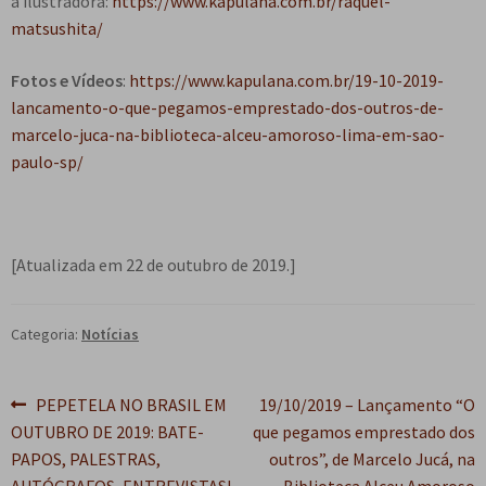
a ilustradora:
https://www.kapulana.com.br/raquel-
matsushita/
Fotos e Vídeos
:
https://www.kapulana.com.br/19-10-2019-
lancamento-o-que-pegamos-emprestado-dos-outros-de-
marcelo-juca-na-biblioteca-alceu-amoroso-lima-em-sao-
paulo-sp/
[Atualizada em 22 de outubro de 2019.]
Categoria:
Notícias
Navegação
Post
Próximo
PEPETELA NO BRASIL EM
19/10/2019 – Lançamento “O
anterior:
post:
OUTUBRO DE 2019: BATE-
que pegamos emprestado dos
de
PAPOS, PALESTRAS,
outros”, de Marcelo Jucá, na
AUTÓGRAFOS, ENTREVISTAS!
Biblioteca Alceu Amoroso