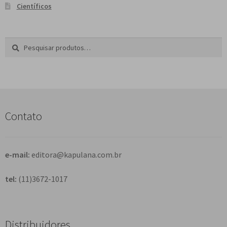
Científicos
Pesquisar
P
por:
e
s
q
u
i
s
Contato
a
r
e-mail:
editora@kapulana.com.br
tel:
(11)3672-1017
Distribuidores