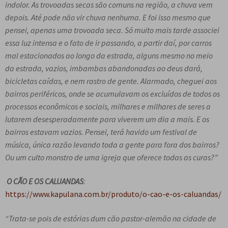
indolor. As trovoadas secas são comuns na região, a chuva vem
depois. Até pode não vir chuva nenhuma. E foi isso mesmo que
pensei, apenas uma trovoada seca. Só muito mais tarde associei
essa luz intensa e o fato de ir passando, a partir daí, por carros
mal estacionados ao longo da estrada, alguns mesmo no meio
da estrada, vazios, imbambas abandonadas ao deus dará,
bicicletas caídas, e nem rastro de gente. Alarmado, cheguei aos
bairros periféricos, onde se acumulavam os excluídos de todos os
processos econômicos e sociais, milhares e milhares de seres a
lutarem desesperadamente para viverem um dia a mais. E os
bairros estavam vazios. Pensei, terá havido um festival de
música, única razão levando toda a gente para fora dos bairros?
Ou um culto monstro de uma igreja que oferece todas as curas?”
O CÃO E OS CALUANDAS
:
https://www.kapulana.com.br/produto/o-cao-e-os-caluandas/
“Trata-se pois de estórias dum cão pastor-alemão na cidade de