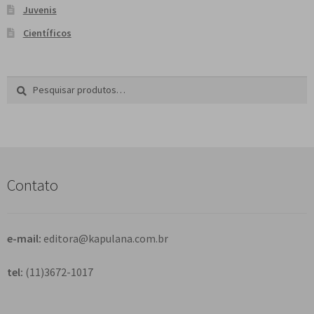
Juvenis
Científicos
Pesquisar
P
por:
e
s
q
u
i
s
Contato
a
r
e-mail:
editora@kapulana.com.br
tel:
(11)3672-1017