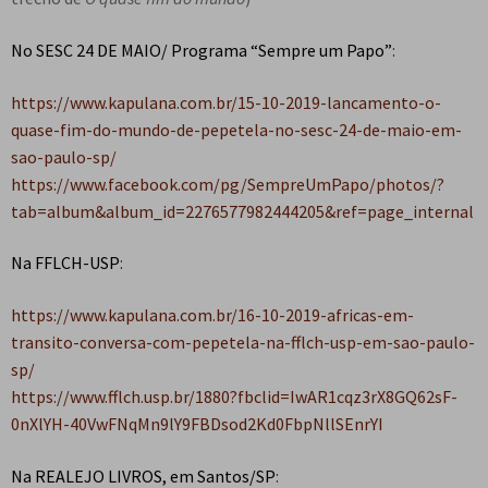
No SESC 24 DE MAIO/ Programa “Sempre um Papo”
:
https://www.kapulana.com.br/15-10-2019-lancamento-o-
quase-fim-do-mundo-de-pepetela-no-sesc-24-de-maio-em-
sao-paulo-sp/
https://www.facebook.com/pg/SempreUmPapo/photos/?
tab=album&album_id=2276577982444205&ref=page_internal
Na FFLCH-USP
:
https://www.kapulana.com.br/16-10-2019-africas-em-
transito-conversa-com-pepetela-na-fflch-usp-em-sao-paulo-
sp/
https://www.fflch.usp.br/1880?fbclid=IwAR1cqz3rX8GQ62sF-
0nXlYH-40VwFNqMn9lY9FBDsod2Kd0FbpNllSEnrYI
Na REALEJO LIVROS, em Santos/SP
: