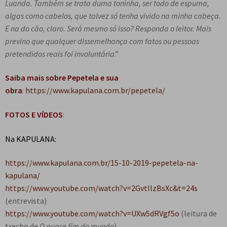
Luanda. Também se trata duma toninha, ser todo de espuma,
algas como cabelos, que talvez só tenha vivido na minha cabeça.
E na do cão, claro. Será mesmo só isso? Responda o leitor.
Mais
previno que qualquer dissemelhança com fatos ou pessoas
pretendidos reais foi involuntária
.”
Saiba mais sobre
Pepetela e sua
obra
:
https://www.kapulana.com.br/pepetela/
FOTOS E VÍDEOS
:
Na KAPULANA:
https://www.kapulana.com.br/15-10-2019-pepetela-na-
kapulana/
https://www.youtube.com/watch?v=2GvtIlzBsXc&t=24s
(entrevista)
https://www.youtube.com/watch?v=UXw5dRVgf5o
(leitura de
trecho de
O quase fim do mundo
)