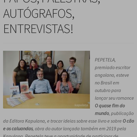
n
m
i
n
p
AUTÓGRAFOS,
Meu cadastro
u
e
r
d
a
d
n
m
i
n
ENTREVISTAS!
e
u
e
r
d
s
d
n
m
i
c
e
u
e
r
e
s
d
n
m
n
c
e
u
PEPETELA,
e
d
e
s
d
premiado escritor
n
e
n
c
e
angolano, esteve
u
n
d
e
s
no Brasil em
d
t
e
n
c
outubro para
e
e
n
d
e
lançar seu romance
s
t
e
n
O quase fim do
c
e
n
d
mundo
, publicação
e
t
e
da Editora Kapulana, e trocar ideias sobre esse livro e sobre
O cão
n
e
n
e os caluandas
, obra do autor lançada também em 2019 pela
d
t
Kapulana. Pepetela teve a oportunidade de participar de
e