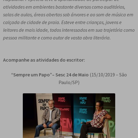
e
atividades em ambientes bastante diversos como auditórios,
n
salas de aulas, áreas abertas sob árvores e ao som de música em
t
calçada de cidade de praia. Esteve entre crianças, jovens e
e
leitores de mais idade, todos interessados em sua trajetória como
pessoa militante e como autor de vasta obra literária.
Acompanhe as atividades do escritor:
“Sempre um Papo”–
Sesc 24 de Maio
(15/10/2019 – São
Paulo/SP)