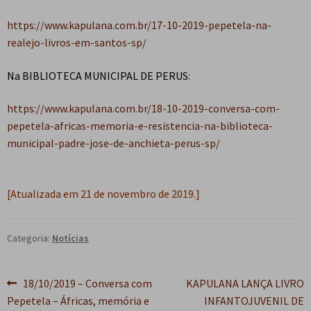
https://www.kapulana.com.br/17-10-2019-pepetela-na-
realejo-livros-em-santos-sp/
Na BIBLIOTECA MUNICIPAL DE PERUS
:
https://www.kapulana.com.br/18-10-2019-conversa-com-
pepetela-africas-memoria-e-resistencia-na-biblioteca-
municipal-padre-jose-de-anchieta-perus-sp/
[Atualizada em 21 de novembro de 2019.]
Categoria:
Notícias
Navegação
Post
Próximo
18/10/2019 – Conversa com
KAPULANA LANÇA LIVRO
anterior:
post:
Pepetela – Áfricas, memória e
INFANTOJUVENIL DE