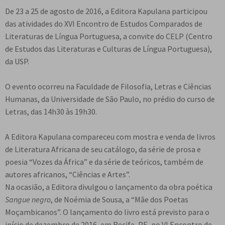
e
De 23 a 25 de agosto de 2016, a Editora Kapulana participou
n
das atividades do XVI Encontro de Estudos Comparados de
t
Literaturas de Língua Portuguesa, a convite do CELP (Centro
e
de Estudos das Literaturas e Culturas de Língua Portuguesa),
da USP.
O evento ocorreu na Faculdade de Filosofia, Letras e Ciências
Humanas, da Universidade de São Paulo, no prédio do curso de
Letras, das 14h30 às 19h30.
A Editora Kapulana compareceu com mostra e venda de livros
de Literatura Africana de seu catálogo, da série de prosa e
poesia “Vozes da África” e da série de teóricos, também de
autores africanos, “Ciências e Artes”.
Na ocasião, a Editora divulgou o lançamento da obra poética
Sangue negro
, de Noémia de Sousa, a “Mãe dos Poetas
Moçambicanos”. O lançamento do livro está previsto para o
início de dezembro de 2016, em Recife, PE, no VI Encontro de