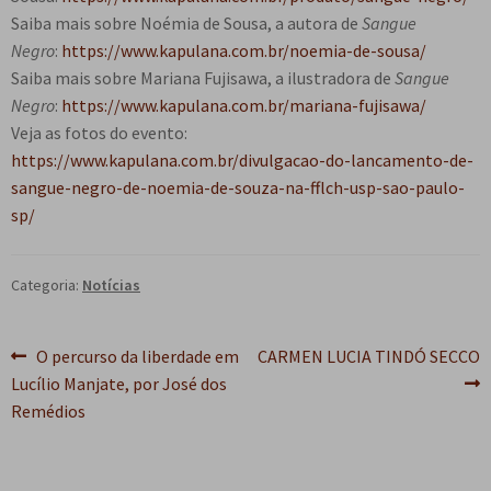
Saiba mais sobre Noémia de Sousa, a autora de
Sangue
Negro
:
https://www.kapulana.com.br/noemia-de-sousa/
Saiba mais sobre Mariana Fujisawa, a ilustradora de
Sangue
Negro
:
https://www.kapulana.com.br/mariana-fujisawa/
Veja as fotos do evento:
https://www.kapulana.com.br/divulgacao-do-lancamento-de-
sangue-negro-de-noemia-de-souza-na-fflch-usp-sao-paulo-
sp/
Categoria:
Notícias
Navegação
Post
Próximo
O percurso da liberdade em
CARMEN LUCIA TINDÓ SECCO
anterior:
post:
Lucílio Manjate, por José dos
de
Remédios
Post