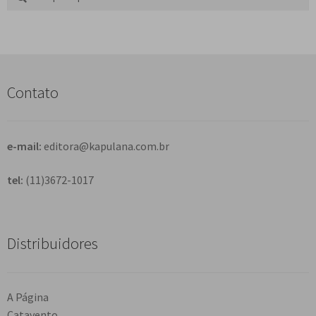
por:
e
s
q
u
i
s
Contato
a
r
e-mail:
editora@kapulana.com.br
tel:
(11)3672-1017
Distribuidores
A Página
Catavento