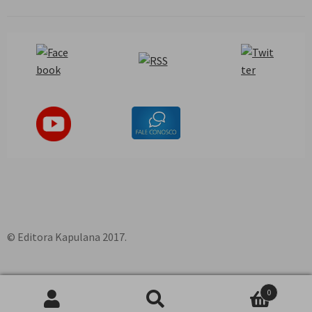
© Editora Kapulana 2017.
0
Pesquisar
P