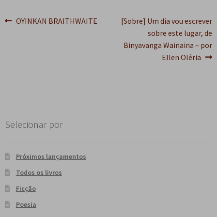
Navegação
Post
Próximo
OYINKAN BRAITHWAITE
[Sobre] Um dia vou escrever
anterior:
post:
sobre este lugar, de
de
Binyavanga Wainaina – por
Post
Ellen Oléria
Selecionar por
Próximos lançamentos
Todos os livros
Ficção
Poesia