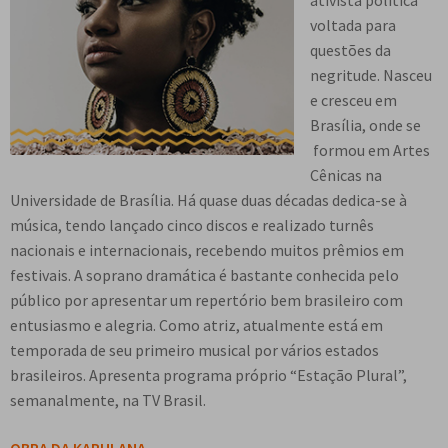
ativista política
n
m
i
n
p
voltada para
Meu cadastro
u
e
r
d
a
questões da
d
n
m
i
n
negritude. Nasceu
e
u
e
r
d
e cresceu em
s
d
n
m
i
Brasília, onde se
c
e
u
e
r
formou em Artes
e
s
d
n
m
Cênicas na
n
c
e
u
e
Universidade de Brasília. Há quase duas décadas dedica-se à
d
e
s
d
n
música, tendo lançado cinco discos e realizado turnês
e
n
c
e
u
nacionais e internacionais, recebendo muitos prêmios em
n
d
e
s
d
festivais. A soprano dramática é bastante conhecida pelo
t
e
n
c
e
público por apresentar um repertório bem brasileiro com
e
n
d
e
s
entusiasmo e alegria. Como atriz, atualmente está em
t
e
n
c
temporada de seu primeiro musical por vários estados
e
n
d
e
brasileiros. Apresenta programa próprio “Estação Plural”,
t
e
n
semanalmente, na TV Brasil.
e
n
d
t
e
OBRA DA KAPULANA