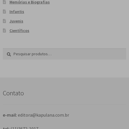
Memórias e Biografias
Infantis
Juvenis
Científicos
Pesquisar
P
por:
e
s
q
u
i
s
Contato
a
r
e-mail:
editora@kapulana.com.br
tel:
(11)3672-1017