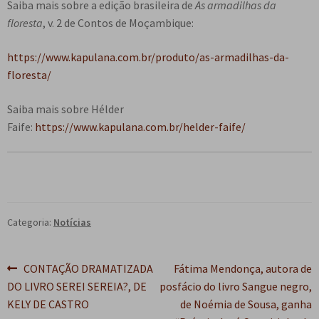
Saiba mais sobre a edição brasileira de
As armadilhas da
floresta
, v. 2 de Contos de Moçambique:
https://www.kapulana.com.br/produto/as-armadilhas-da-
floresta/
Saiba mais sobre Hélder
Faife:
https://www.kapulana.com.br/helder-faife/
Categoria:
Notícias
Navegação
Post
Próximo
CONTAÇÃO DRAMATIZADA
Fátima Mendonça, autora de
anterior:
post:
DO LIVRO SEREI SEREIA?, DE
posfácio do livro Sangue negro,
de
KELY DE CASTRO
de Noémia de Sousa, ganha