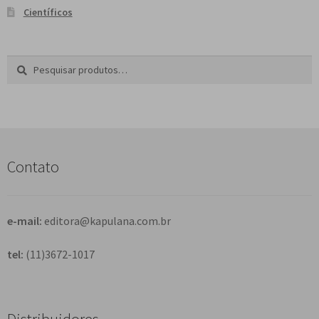
Científicos
Pesquisar
P
por:
e
s
q
u
i
s
Contato
a
r
e-mail:
editora@kapulana.com.br
tel:
(11)3672-1017
Distribuidores