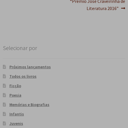
Post
“Prémio José Craveirinha de
Literatura 2016”
Selecionar por
Próximos lançamentos
Todos os livros
Ficção
Poesia
Memórias e Biografias
Infantis
Juvenis