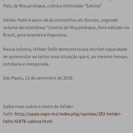
e
País, de Moçambique, crônica intitulada “Sabina”.
n
t
Hélder Faife é autor de
As armadilhas da floresta
, segundo
e
volume da coletânea “Contos de Moçambique, livro editado no
Brasil, pela brasileira Kapulana.
Nessa crônica, Hélder Faife demonstra sua incrível capacidade
de apresentar ao leitor uma situação que é, ao mesmo tempo,
cotidiana e inesperada.
São Paulo, 13 de setembro de 2016.
Saiba mais sobre o texto de Hélder
Faife:
http://opais.sapo.mz/index.php/opiniao/182-helder-
faife/41876-sabina.html