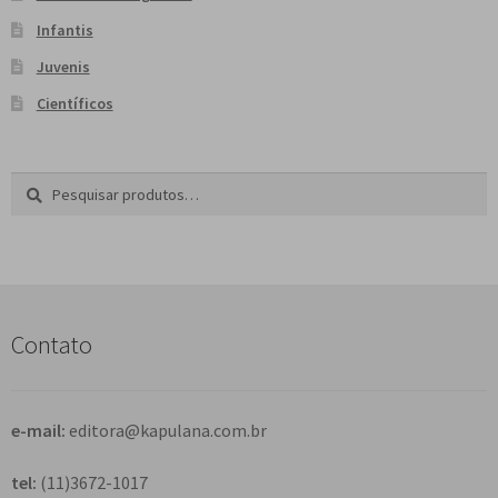
Infantis
Juvenis
Científicos
Pesquisar
P
por:
e
s
q
u
i
s
Contato
a
r
e-mail:
editora@kapulana.com.br
tel:
(11)3672-1017