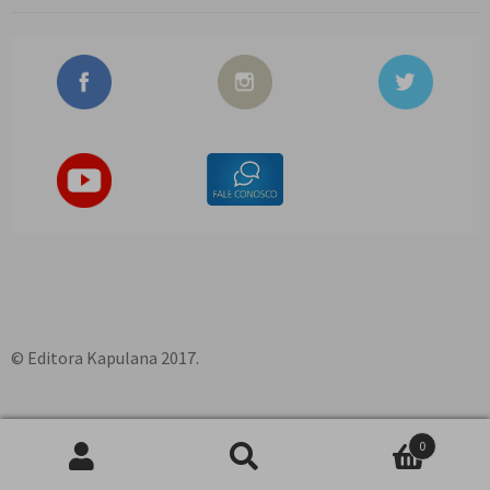
© Editora Kapulana 2017.
0
Pesquisar
P