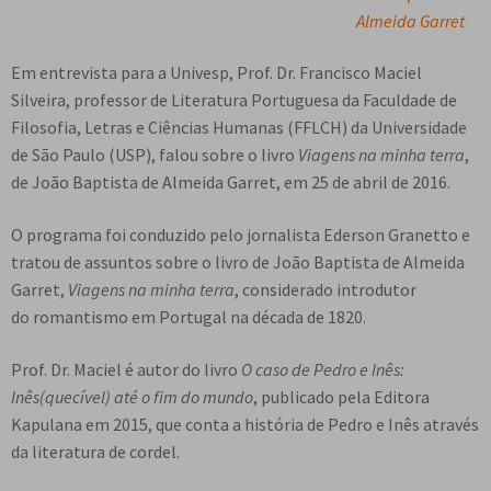
Almeida Garret
e
n
t
Em entrevista para a Univesp, Prof. Dr. Francisco Maciel
e
Silveira, professor de Literatura
Portuguesa da Faculdade de
Filosofia, Letras e Ciências Humanas (FFLCH) da Universidade
de
São Paulo (USP), falou sobre o livro
Viagens na minha terra
,
de João Baptista de Almeida Garret,
em 25 de abril de 2016.
O programa foi conduzido pelo jornalista Ederson Granetto e
tratou de assuntos sobre o livro
de João Baptista de Almeida
Garret,
Viagens na minha terra
, considerado introdutor
do
romantismo em Portugal na década de 1820.
Prof. Dr. Maciel é autor do livro
O caso de Pedro e Inês:
Inês(quecível) até o fim do mundo
,
publicado pela Editora
Kapulana em 2015, que conta a história de Pedro e Inês através
da
literatura de cordel.