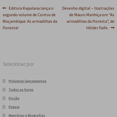
Navegação
Post
Próximo
Editora Kapulana lança o
Desenho digital – Ilustrações
anterior:
post:
segundo volume de Contos de
de Mauro Manhiça em “As
de
Moçambique: As armadilhas da
armadilhas da floresta”, de
Post
floresta!
Hélder Faife.
Selecionar por
Próximos lançamentos
Todos os livros
Ficção
Poesia
Memórias e Biografias