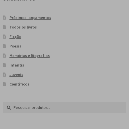
Próximos lançamentos
Todos os livros
Ficção
Poesia
Memórias e Biografias
Infantis
Juvenis
Científicos
Pesquisar
P
por:
e
s
q