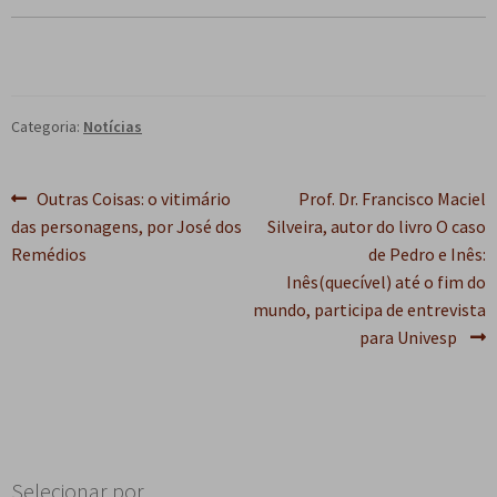
Categoria:
Notícias
Navegação
Post
Próximo
Outras Coisas: o vitimário
Prof. Dr. Francisco Maciel
anterior:
post:
das personagens, por José dos
Silveira, autor do livro O caso
de
Remédios
de Pedro e Inês:
Post
Inês(quecível) até o fim do
mundo, participa de entrevista
para Univesp
Selecionar por