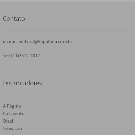
u
i
s
Contato
a
r
e-mail:
editora@kapulana.com.br
tel:
(11)3672-1017
Distribuidores
A Página
Catavento
Disal
Inovação