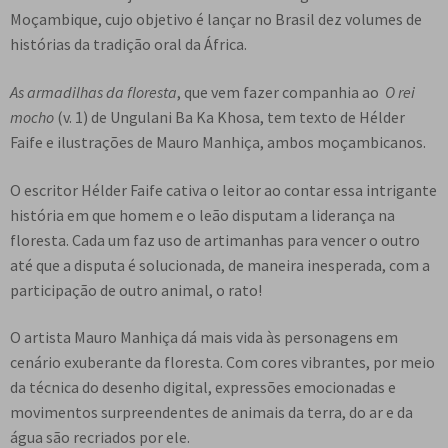
e
Moçambique, cujo objetivo é lançar no Brasil dez volumes de
n
histórias da tradição oral da África.
t
e
As armadilhas da floresta
, que vem fazer companhia ao
O rei
mocho
(v. 1) de Ungulani Ba Ka Khosa, tem texto de Hélder
Faife e ilustrações de Mauro Manhiça, ambos moçambicanos.
O escritor Hélder Faife cativa o leitor ao contar essa intrigante
história em que homem e o leão disputam a liderança na
floresta. Cada um faz uso de artimanhas para vencer o outro
até que a disputa é solucionada, de maneira inesperada, com a
participação de outro animal, o rato!
O artista Mauro Manhiça dá mais vida às personagens em
cenário exuberante da floresta. Com cores vibrantes, por meio
da técnica do desenho digital, expressões emocionadas e
movimentos surpreendentes de animais da terra, do ar e da
água são recriados por ele.