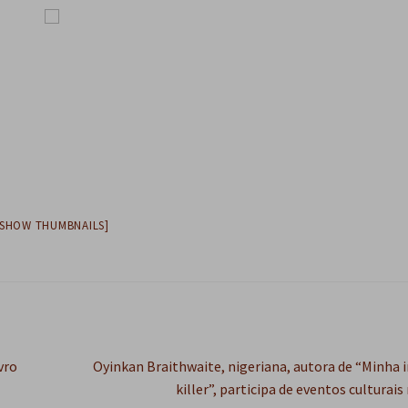
[SHOW THUMBNAILS]
Próximo
vro
Oyinkan Braithwaite, nigeriana, autora de “Minha i
post:
killer”, participa de eventos culturais