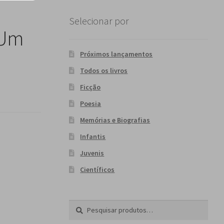
Selecionar por
“Um
Próximos lançamentos
a
Todos os livros
Ficção
Poesia
Memórias e Biografias
Infantis
Juvenis
Científicos
Pesquisar
P
por:
e