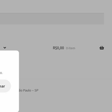
R$
0,00
0 item
o.
nar
Andrade em São Paulo – SP