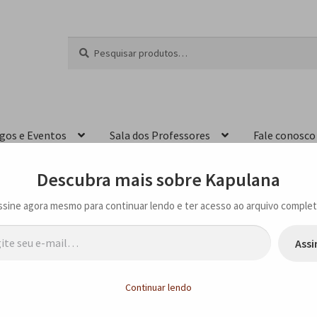
Pesquisar
P
por:
e
s
q
u
i
igos e Eventos
Sala dos Professores
Fale conosco
s
a
r
Descubra mais sobre Kapulana
ssine agora mesmo para continuar lendo e ter acesso ao arquivo complet
…
Assi
de “Um rio preso nas mãos” de Ana Paula Tavares na Biblioteca Mário de 
Continuar lendo