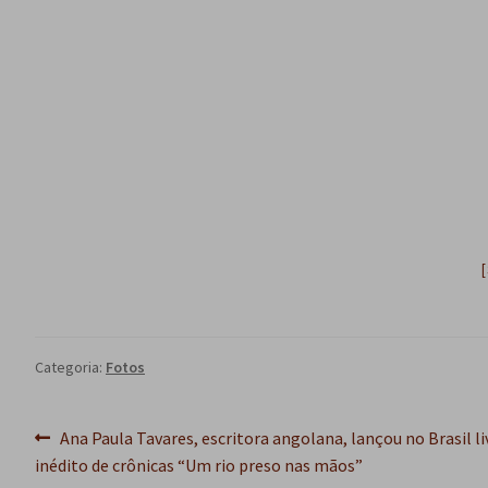
Categoria:
Fotos
Navegação
Post
Ana Paula Tavares, escritora angolana, lançou no Brasil li
anterior:
inédito de crônicas “Um rio preso nas mãos”
de