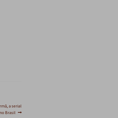
s
q
u
i
s
a
r
rmã, a serial
 no Brasil