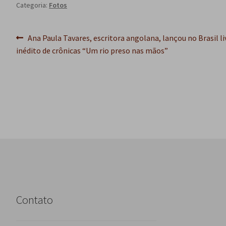
Categoria:
Fotos
Navegação
Post
Ana Paula Tavares, escritora angolana, lançou no Brasil li
anterior:
inédito de crônicas “Um rio preso nas mãos”
de
Post
Contato