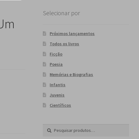
Selecionar por
“Um
Próximos lançamentos
a
Todos os livros
Ficção
Poesia
Memórias e Biografias
Infantis
Juvenis
Científicos
Pesquisar
P
por:
e