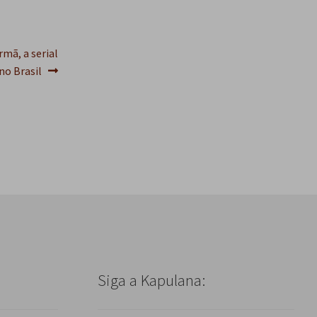
s
q
u
i
rmã, a serial
s
 no Brasil
a
r
Siga a Kapulana: