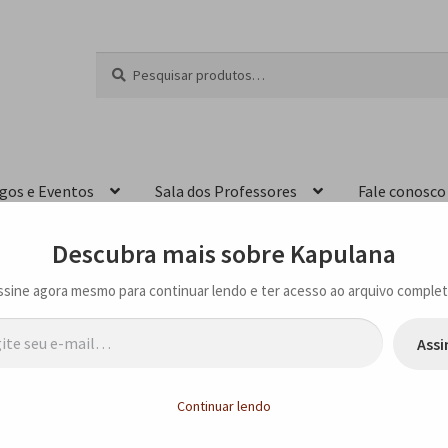
Pesquisar
P
por:
e
s
q
u
i
igos e Eventos
Sala dos Professores
Fale conosco
s
a
r
Descubra mais sobre Kapulana
ssine agora mesmo para continuar lendo e ter acesso ao arquivo complet
…
Assi
de “Um rio preso nas mãos” de Ana Paula Tavares na Biblioteca Mário de 
Continuar lendo