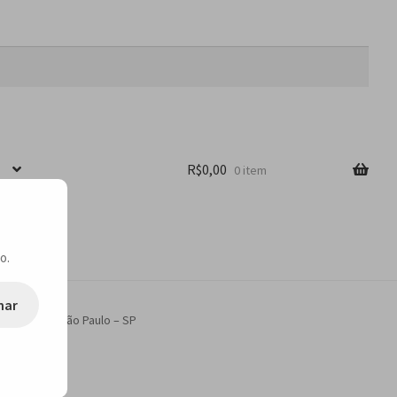
R$
0,00
0 item
o.
nar
Andrade em São Paulo – SP