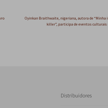
Próximo
vro
Oyinkan Braithwaite, nigeriana, autora de “Minha i
post:
killer”, participa de eventos culturais
Distribuidores