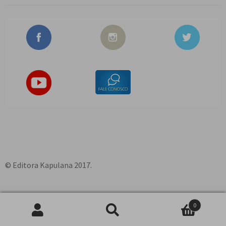
© Editora Kapulana 2017.
0
Pesquisar
P