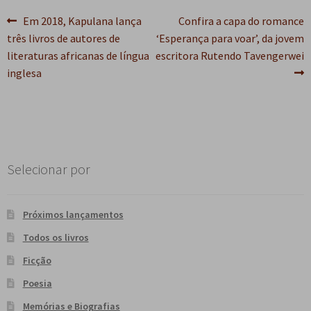
Navegação
Post
Próximo
Em 2018, Kapulana lança
Confira a capa do romance
anterior:
post:
três livros de autores de
‘Esperança para voar’, da jovem
de
literaturas africanas de língua
escritora Rutendo Tavengerwei
Post
inglesa
Selecionar por
Próximos lançamentos
Todos os livros
Ficção
Poesia
Memórias e Biografias