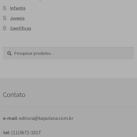
Infantis
Juvenis
Científicos
Pesquisar
P
por:
e
s
q
u
i
s
Contato
a
r
e-mail:
editora@kapulana.com.br
tel:
(11)3672-1017