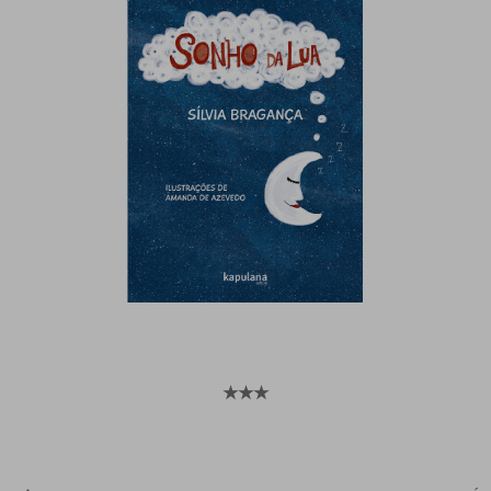
★
★
★