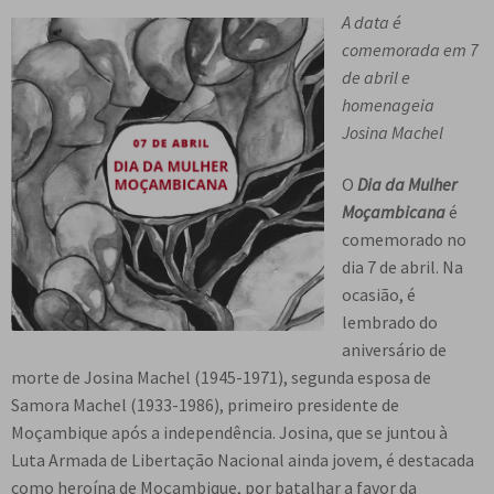
n
m
i
n
A data é
p
Meu cadastro
u
e
r
d
comemorada em 7
a
d
n
m
i
de abril e
n
e
u
e
r
homenageia
d
s
d
n
m
Josina Machel
i
c
e
u
e
r
e
s
d
n
O
Dia da Mulher
m
n
c
e
u
Moçambicana
é
e
d
e
s
d
comemorado no
n
e
n
c
e
dia 7 de abril. Na
u
n
d
e
s
ocasião, é
d
t
e
n
c
lembrado do
e
e
n
d
e
aniversário de
s
t
e
n
morte de Josina Machel (1945-1971), segunda esposa de
c
e
n
d
Samora Machel (1933-1986), primeiro presidente de
e
t
e
Moçambique após a independência. Josina, que se juntou à
n
e
n
Luta Armada de Libertação Nacional ainda jovem, é destacada
d
t
como heroína de Moçambique, por batalhar a favor da
e