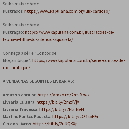
Saiba mais sobre o
ilustrador:
https://www.kapulana.com.br/luis-cardoso/
Saiba mais sobre a
ilustração:
https://www.kapulana.com.br/ilustracoes-de-
leona-a-filha-do-silencio-aquarela/
Conheça a série “Contos de
Moçambique”:
https://www.kapulana.com.br/serie-contos-de-
mocambique/
À VENDA NAS SEGUINTES LIVRARIAS:
Amazon.com.br
:
https://amzn.to/2mvBrwz
Livraria Cultura
:
https://bit.ly/2mxlVjX
Livraria Travessa
:
https://bit.ly/2NzlNvN
Martins Fontes Paulista
:
https://bit.ly/2O426NG
Cia dos Livros
:
https://bit.ly/2uRQXXp