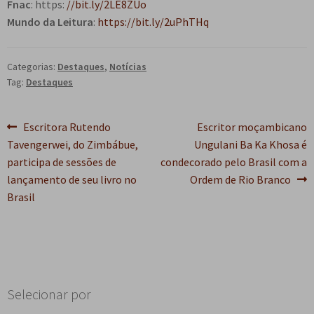
Fnac
: https:
//bit.ly/2LE8ZUo
Mundo da Leitura
:
https://bit.ly/2uPhTHq
Categorias:
Destaques
,
Notícias
Tag:
Destaques
Navegação
Post
Próximo
Escritora Rutendo
Escritor moçambicano
anterior:
post:
Tavengerwei, do Zimbábue,
Ungulani Ba Ka Khosa é
de
participa de sessões de
condecorado pelo Brasil com a
Post
lançamento de seu livro no
Ordem de Rio Branco
Brasil
Selecionar por