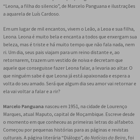
e
“Leona, a filha do silencio”, de Marcelo Panguana e ilustrações
n
a aquarela de Luís Cardoso.
t
e
Em um lugar de mil encantos, vivem o Leão, a Leoa e sua filha,
Leona. Leona é muito bela e encanta a todos que enxergam sua
beleza, mas é triste e há muito tempo que não fala nada, nem
ri. Um dia, seus pais viajam para um reino distante e, ao
retornarem, trazem um vestido de noiva e decretam que
aquele que conseguisse fazer Leona falar, a levaria ao altar. O
que ninguém sabe é que Leona já está apaixonada e espera a
volta do seu amado. Será que algum dia seu amor vai retornar e
ela vai voltar a falar e a rir?
Marcelo Panguana
nasceu em 1951, na cidade de Lourenço
Marques, atual Maputo, capital de Moçambique. Escreve desde
o momento em que conheceu as primeiras letras do alfabeto.
Começou por pequenas histórias para as páginas e revistas
culturais. A página literária “Diálogo”, do
Notícias da Beira
, foi