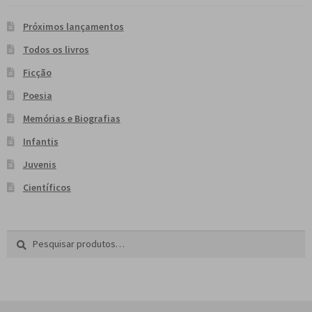
Próximos lançamentos
Todos os livros
Ficção
Poesia
Memórias e Biografias
Infantis
Juvenis
Científicos
Pesquisar
P
por:
e
s
q
u