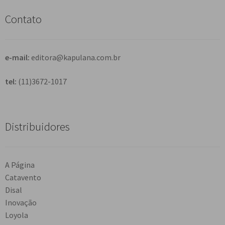
i
s
Contato
a
r
e-mail:
editora@kapulana.com.br
tel:
(11)3672-1017
Distribuidores
A Página
Catavento
Disal
Inovação
Loyola