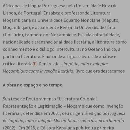
e
Africanas de Língua Portuguesa pela Universidade Nova de
n
Lisboa, de Portugal. Ensaísta e professor de Literatura
t
Moçambicana na Universidade Eduardo Mondlane (Maputo,
e
Moçambique), é atualmente Reitor da Universidade Lúrio
(UniLúrio), também em Moçambique. Estuda colonialidade,
nacionalidade e transnacionalidade literária, a literatura como
conhecimento e o diálogo intercultural no Oceano Índico, a
partir da literatura. É autor de artigos e livros de análise e
crítica literária
[i]
. Dentre eles,
Império, mito e miopia:
Moçambique como invenção literária
, livro que ora destacamos.
A obra no espaço e no tempo
Sua tese de Doutoramento “Literatura Colonial.
Representação e Legitimação – Moçambique como invenção
literária
”
, defendida em 2001, deu origem à edição portuguesa
de
Império, mito e miopia: Moçambique como invenção literária
(2002)
.
Em 2015, a Editora Kapulana publicou a primeira