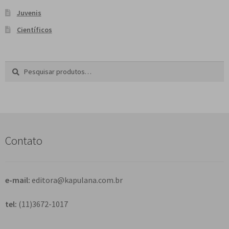
Juvenis
Científicos
Pesquisar
P
por:
e
s
q
u
i
s
Contato
a
r
e-mail:
editora@kapulana.com.br
tel:
(11)3672-1017