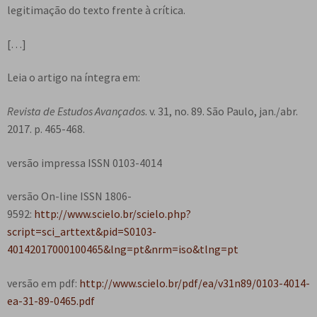
legitimação do texto frente à crítica.
[…]
Leia o artigo na íntegra em:
Revista de Estudos Avançados
. v. 31, no. 89. São Paulo, jan./abr.
2017. p. 465-468.
versão impressa ISSN 0103-4014
versão On-line ISSN 1806-
9592:
http://www.scielo.br/scielo.php?
script=sci_arttext&pid=S0103-
40142017000100465&lng=pt&nrm=iso&tlng=pt
versão em pdf:
http://www.scielo.br/pdf/ea/v31n89/0103-4014-
ea-31-89-0465.pdf