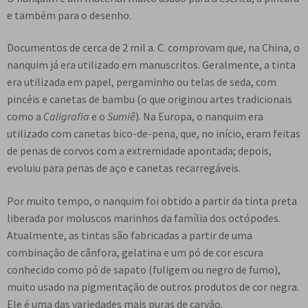
e
e também para o desenho.
n
t
Documentos de cerca de 2 mil a. C. comprovam que, na China, o
e
nanquim já era utilizado em manuscritos. Geralmente, a tinta
era utilizada em papel, pergaminho ou telas de seda, com
pincéis e canetas de bambu (o que originou artes tradicionais
como a
Caligrafia
e o
Sumiê
). Na Europa, o nanquim era
utilizado com canetas bico-de-pena, que, no início, eram feitas
de penas de corvos com a extremidade apontada; depois,
evoluiu para penas de aço e canetas recarregáveis.
Por muito tempo, o nanquim foi obtido a partir da tinta preta
liberada por moluscos marinhos da família dos octópodes.
Atualmente, as tintas são fabricadas a partir de uma
combinação de cânfora, gelatina e um pó de cor escura
conhecido como pó de sapato (fuligem ou negro de fumo),
muito usado na pigmentação de outros produtos de cor negra.
Ele é uma das variedades mais puras de carvão.