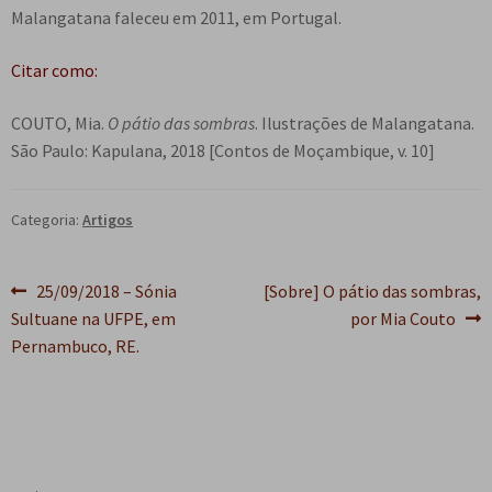
Malangatana faleceu em 2011, em Portugal.
Citar como:
COUTO, Mia.
O pátio das sombras
. Ilustrações de Malangatana.
São Paulo: Kapulana, 2018 [Contos de Moçambique, v. 10]
Categoria:
Artigos
Navegação
Post
Próximo
25/09/2018 – Sónia
[Sobre] O pátio das sombras,
anterior:
post:
Sultuane na UFPE, em
por Mia Couto
de
Pernambuco, RE.
Post