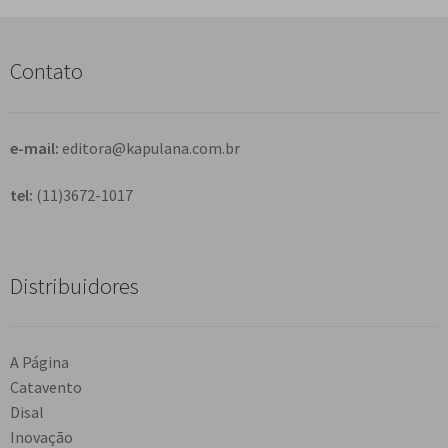
u
i
s
Contato
a
r
e-mail:
editora@kapulana.com.br
tel:
(11)3672-1017
Distribuidores
A Página
Catavento
Disal
Inovação