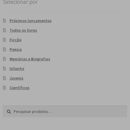
Selecionar por
Próximos lançamentos
Todos os livros
Ficção
Poesia
Memórias e Biografias
Infantis
Juvenis
Científicos
Pesquisar
P
por:
e
s
q