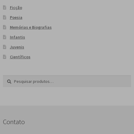
Ficção
Poesia
Memórias e Biografias
Infantis
Juvenis
Científicos
Pesquisar
P
por:
e
s
q
u
i
s
Contato
a
r