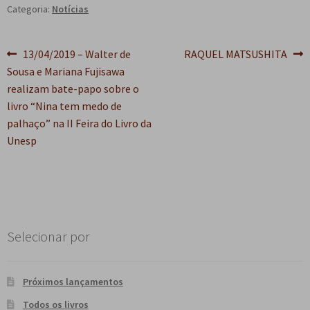
Categoria:
Notícias
Navegação
Post
Próximo
13/04/2019 – Walter de
RAQUEL MATSUSHITA
anterior:
post:
Sousa e Mariana Fujisawa
de
realizam bate-papo sobre o
Post
livro “Nina tem medo de
palhaço” na II Feira do Livro da
Unesp
Selecionar por
Próximos lançamentos
Todos os livros