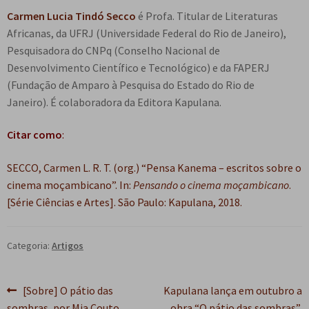
Carmen Lucia Tindó Secco
é Profa. Titular de Literaturas
Africanas, da UFRJ (Universidade Federal do Rio de Janeiro),
Pesquisadora do CNPq (Conselho Nacional de
Desenvolvimento Científico e Tecnológico) e da FAPERJ
(Fundação de Amparo à Pesquisa do Estado do Rio de
Janeiro). É colaboradora da Editora Kapulana.
Citar como
:
SECCO, Carmen L. R. T. (org.) “Pensa Kanema – escritos sobre o
cinema moçambicano”. In:
Pensando o cinema moçambicano
.
[Série Ciências e Artes]. São Paulo: Kapulana, 2018.
Categoria:
Artigos
Navegação
Post
Próximo
[Sobre] O pátio das
Kapulana lança em outubro a
anterior:
post:
sombras, por Mia Couto
obra “O pátio das sombras”,