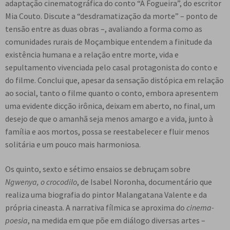
adaptação cinematográfica do conto “A Fogueira”, do escritor
Mia Couto. Discute a “desdramatização da morte” – ponto de
tensão entre as duas obras –, avaliando a forma como as
comunidades rurais de Moçambique entendem a finitude da
existência humana e a relação entre morte, vida e
sepultamento vivenciada pelo casal protagonista do conto e
do filme. Conclui que, apesar da sensação distópica em relação
ao social, tanto o filme quanto o conto, embora apresentem
uma evidente dicção irônica, deixam em aberto, no final, um
desejo de que o amanhã seja menos amargo e a vida, junto à
família e aos mortos, possa se reestabelecer e fluir menos
solitária e um pouco mais harmoniosa.
Os quinto, sexto e sétimo ensaios se debruçam sobre
Ngwenya, o crocodilo
, de Isabel Noronha, documentário que
realiza uma biografia do pintor Malangatana Valente e da
própria cineasta. A narrativa fílmica se aproxima do
cinema-
poesia
, na medida em que põe em diálogo diversas artes –