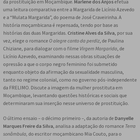
da prostituição em Moçambique.
Marlene dos Anjos
efetua
uma leitura comparativa entre a Margarida de Licínio Azevedo
e a “Mulata Margarida”, do poema de José Craveirinha. A
história moçambicana é repensada, tendo por base as
histórias das duas Margaridas.
Cristine Alves da Silva
, por sua
vez, elege o romance
O alegre canto da perdiz
, de Paulina
Chiziane, para dialogar com o filme
Virgem Margarida
, de
Licínio Azevedo, examinando nessas obras situações de
opressão a que o corpo negro feminino foi submetido
enquanto objeto da afirmação da sexualidade masculina,
tanto no regime colonial, como no governo pós-independente
da FRELIMO. Discute a imagem da mulher prostituta em
Moçambique, levantando questões históricas e sociais que
determinaram sua inserção nesse universo de prostituição.
O último ensaio – o décimo primeiro –, da autoria de
Danyelle
Marques Freire da Silva
, analisa a adaptação do romance
Terra
sonâmbula,
do escritor moçambicano Mia Couto, para o