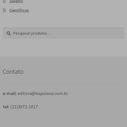
Juvenis
Científicos
Pesquisar
P
por:
e
s
q
u
i
s
Contato
a
r
e-mail:
editora@kapulana.com.br
tel:
(11)3672-1017