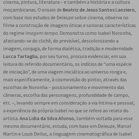
cinema, pintura, literatura – e também a história e a cultura
moçambicanas. O ensaio de
Beatriz de Jesus Santos Lanziero
,
com base nos estudos de Deleuze sobre cinema, observa no
filme a construção de imagens óticas e sonoras características
do regime
imagem-tempo
. Demonstra como Isabel Noronha,
afastando-se do clichê, do previsível, descolonizando a
imagem, conjuga, de forma dialética, tradição e modernidade
.
Lucca Tartaglia
, por seu turno, procura evidenciar, em sua
leitura do referido documentário, os indícios de “uma espécie
de iniciação”, de uma viagem iniciática ao universo ronga e,
mais especificamente, à cosmovisão do pintor, através das
escolhas de Noronha – posicionamento e movimento das
câmeras, escolha das personagens, profundidade de campo,
etc. –, levando sempre em consideração a via íntima e pessoal,
a experiência da própria Isabel no que se refere ao relato do
artista.
Ana Lidia da Silva Afonso
, também voltada para esse
mesmo documentário, estuda, com base em Deleuze, Marcel
Martin e Louis Delluc, a linguagem cinematográfica de Isabel