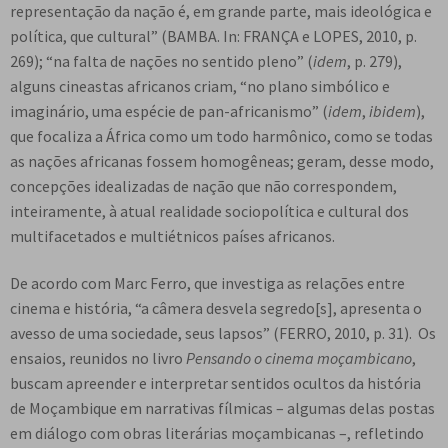
representação da nação é, em grande parte, mais ideológica e
política, que cultural” (BAMBA. In: FRANÇA e LOPES, 2010, p.
269); “na falta de nações no sentido pleno” (
idem
, p. 279),
alguns cineastas africanos criam, “no plano simbólico e
imaginário, uma espécie de pan-africanismo” (
idem
,
ibidem
),
que focaliza a África como um todo harmônico, como se todas
as nações africanas fossem homogêneas; geram, desse modo,
concepções idealizadas de nação que não correspondem,
inteiramente, à atual realidade sociopolítica e cultural dos
multifacetados e multiétnicos países africanos.
De acordo com Marc Ferro, que investiga as relações entre
cinema e história, “a câmera desvela segredo[s], apresenta o
avesso de uma sociedade, seus lapsos” (FERRO, 2010, p. 31). Os
ensaios, reunidos no livro
Pensando o cinema moçambicano
,
buscam apreender e interpretar sentidos ocultos da história
de Moçambique em narrativas fílmicas – algumas delas postas
em diálogo com obras literárias moçambicanas –, refletindo