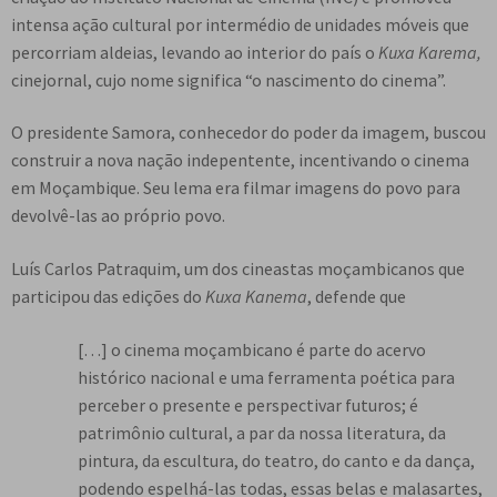
e
intensa ação cultural por intermédio de unidades móveis que
n
percorriam aldeias, levando ao interior do país o
Kuxa Karema,
t
cinejornal, cujo nome significa “o nascimento do cinema”.
e
O presidente Samora, conhecedor do poder da imagem, buscou
construir a nova nação indepentente, incentivando o cinema
em Moçambique. Seu lema era filmar imagens do povo para
devolvê-las ao próprio povo.
Luís Carlos Patraquim, um dos cineastas moçambicanos que
participou das edições do
Kuxa Kanema
, defende que
[…] o cinema moçambicano é parte do acervo
histórico nacional e uma ferramenta poética para
perceber o presente e perspectivar futuros; é
patrimônio cultural, a par da nossa literatura, da
pintura, da escultura, do teatro, do canto e da dança,
podendo espelhá-las todas, essas belas e malasartes,