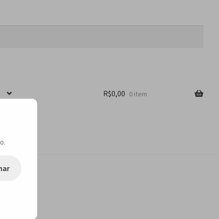
R$
0,00
0 item
o.
nar