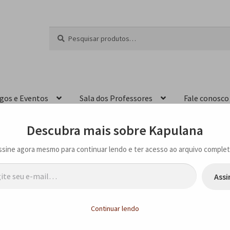
Pesquisar
P
por:
e
s
q
u
i
igos e Eventos
Sala dos Professores
Fale conosco
s
a
r
Descubra mais sobre Kapulana
ssine agora mesmo para continuar lendo e ter acesso ao arquivo complet
…
Assi
pulana
Continuar lendo