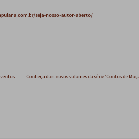
pulana.com.br/seja-nosso-autor-aberto/
Próximo
 eventos
Conheça dois novos volumes da série ‘Contos de Mo
post: