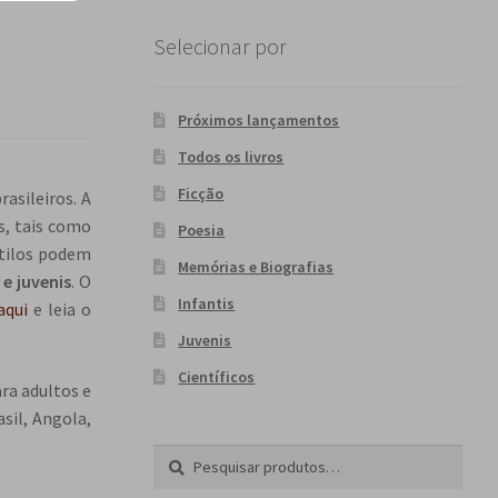
Selecionar por
Próximos lançamentos
Todos os livros
Ficção
asileiros. A
s, tais como
Poesia
stilos podem
Memórias e Biografias
e juvenis
. O
Infantis
aqui
e leia o
Juvenis
Científicos
ara adultos e
sil, Angola,
Pesquisar
P
por:
e