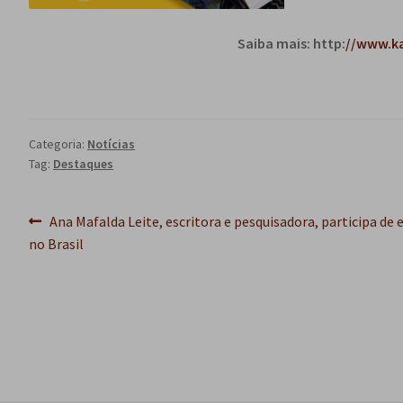
Saiba mais: http:
//www.ka
Categoria:
Notícias
Tag:
Destaques
Navegação
Post
Ana Mafalda Leite, escritora e pesquisadora, participa de
anterior:
no Brasil
de
Post