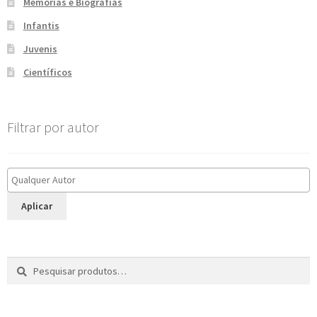
Memórias e Biografias
Infantis
Juvenis
Científicos
Filtrar por autor
Aplicar
Pesquisar
P
por:
e
s
q