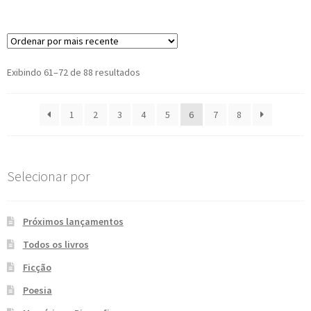
Classificado
Exibindo 61–72 de 88 resultados
por
mais
1
2
3
4
5
6
7
8
recente
Selecionar por
Próximos lançamentos
Todos os livros
Ficção
Poesia