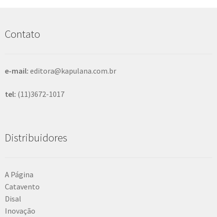
u
i
s
Contato
a
r
e-mail:
editora@kapulana.com.br
tel:
(11)3672-1017
Distribuidores
A Página
Catavento
Disal
Inovação