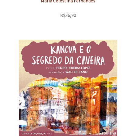
Maria Celestina Fernandes
e
n
t
R$
36,90
e