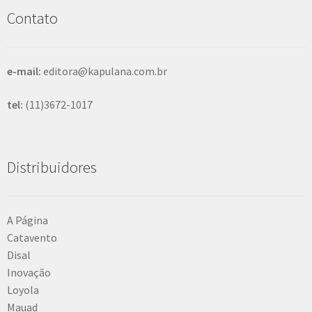
s
Contato
a
r
e-mail:
editora@kapulana.com.br
tel:
(11)3672-1017
Distribuidores
A Página
Catavento
Disal
Inovação
Loyola
Mauad