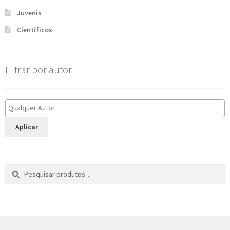
Juvenis
Científicos
Filtrar por autor
Aplicar
Pesquisar
P
por:
e
s
q
u
i