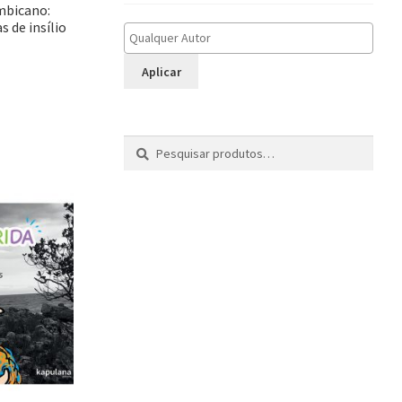
mbicano:
 de insílio
Aplicar
Pesquisar
P
por:
e
s
q
u
i
s
a
r