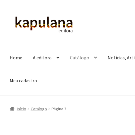
Pular
Pular
para
para
navegação
o
conteúdo
Home
A editora
Catálogo
Notícias, Art
Meu cadastro
Início
Catálogo
Página 3