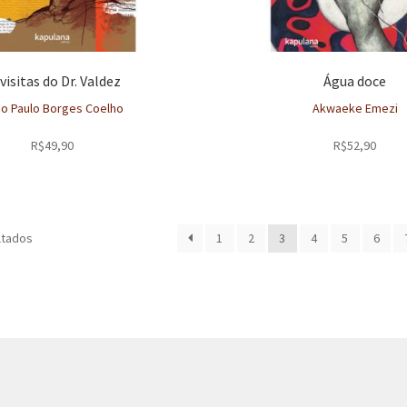
 visitas do Dr. Valdez
Água doce
o Paulo Borges Coelho
Akwaeke Emezi
R$
49,90
R$
52,90
Classificado
ltados
1
2
3
4
5
6
por
mais
recente