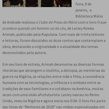
feira, 9 de
e
n
janeiro, a
t
Biblioteca Mário
e
de Andrade realizou o
Clube de Prosa da Mário
com o livro
O que
acontece quando um homem cai do céu
, de Lesley Nneka
Arimah, publicado pela Kapulana. Com mais de trinta leitores
e leitoras, foram discutidos os doze contos que contemplam a
obra, destacando a originalidade e a atualidade dos temas
desenvolvidos pela autora.
Em seu livro de estreia, Arimah desenvolve as diversas formas
literárias que abrangem o insólito, a distopia, as memórias da
guerra na Nigéria, as relações entre mãe e filha, a convivência
humana com as tecnologias, a infância e o embate entre as
tradições de seus familiares e o cotidiano na América, muitas
vezes com uma visão afrofuturista. Lesley nasceu no Reino
Unido, viveu na Nigéria e agora mora nos EUA. O livro fez parte
das listas de “Melhores de 2018” nas mídias especializadas em