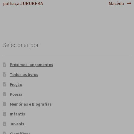
anterior:
post:
palhaça JURUBEBA
Macêdo
de
Post
Selecionar por
Próximos lançamentos
Todos os livros
Ficção
Poesia
Memórias e Biografias
Infantis
Juvenis
Científicos