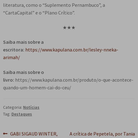
literatura, como o “Suplemento Pernambuco”, a
“CartaCapital” e o “Plano Crítico”.
★★★
Saiba mais sobre a
escritora:
https://www.kapulana.com.br/lesley-nneka-
arimah/
Saiba mais sobre o
livro:
https://www.kapulana.com.br/produto/o-que-acontece-
quando-um-homem-cai-do-ceu/
Categoria:
Notícias
Tag:
Destaques
Navegação
Post
Próximo
GABI SIGAUD WINTER,
A crítica de Pepetela, por Tania