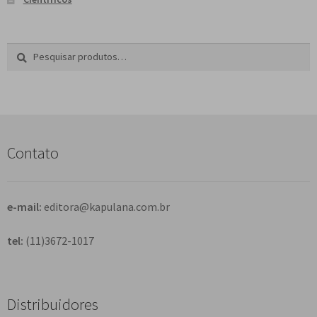
Pesquisar
P
por:
e
s
q
u
i
s
Contato
a
r
e-mail:
editora@kapulana.com.br
tel:
(11)3672-1017
Distribuidores