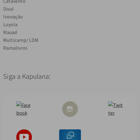
Catavento
Disal
Inovação
Loyola
Mauad
Multicamp/ LDM
Ramalivros
Siga a Kapulana: