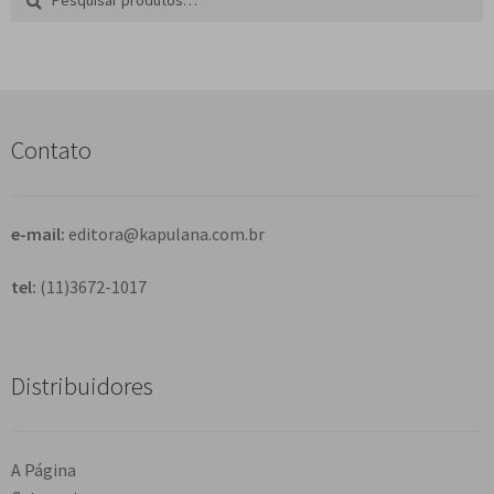
por:
e
s
q
u
i
s
Contato
a
r
e-mail:
editora@kapulana.com.br
tel:
(11)3672-1017
Distribuidores
A Página