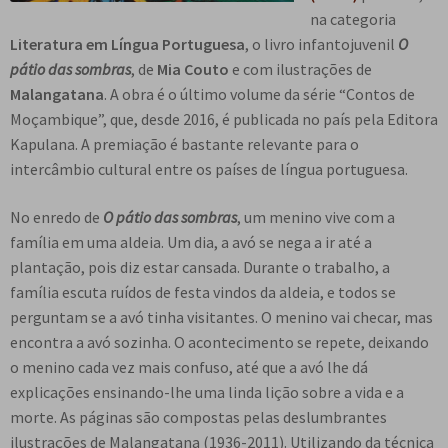
e
na categoria
n
Literatura em Língua Portuguesa
, o livro infantojuvenil
O
t
pátio das sombras
, de
Mia Couto
e com ilustrações de
e
Malangatana
. A obra é o último volume da série “Contos de
Moçambique”, que, desde 2016, é publicada no país pela Editora
Kapulana. A premiação é bastante relevante para o
intercâmbio cultural entre os países de língua portuguesa.
No enredo de
O pátio das sombras
, um menino vive com a
família em uma aldeia. Um dia, a avó se nega a ir até a
plantação, pois diz estar cansada. Durante o trabalho, a
família escuta ruídos de festa vindos da aldeia, e todos se
perguntam se a avó tinha visitantes. O menino vai checar, mas
encontra a avó sozinha. O acontecimento se repete, deixando
o menino cada vez mais confuso, até que a avó lhe dá
explicações ensinando-lhe uma linda lição sobre a vida e a
morte. As páginas são compostas pelas deslumbrantes
ilustrações de Malangatana (1936-2011). Utilizando da técnica