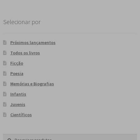
Selecionar por
Próximos lançamentos
Todos os livros
Ficção
Poesia
Memórias e Biografias
Infantis
Juvenis
Científicos
Pesquisar
P