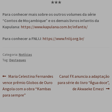
★★★
Para conhecer mais sobre os outros volumes da série
“Contos de Moçambique” e os demais livros infantis da
Kapulana
:
https://www.kapulana.com.br/infantis/
Para conhecer a FNLIJ
:
https://www.fnlij.org.br/
Categoria:
Notícias
Tag:
Destaques
Navegação
Post
Próximo
Maria Celestina Fernandes
Canal FX anuncia a adaptação
anterior:
post:
vence prêmio Globos de Ouro
para série do livro “Água doce”,
de
Angola com a obra “Kambas
de Akwaeke Emezi
Post
para sempre”