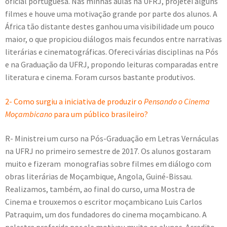
oficial portuguesa. Nas minhas aulas na UFRJ, projetei alguns
filmes e houve uma motivação grande por parte dos alunos. A
África tão distante destes ganhou uma visibilidade um pouco
maior, o que propiciou diálogos mais fecundos entre narrativas
literárias e cinematográficas. Ofereci várias disciplinas na Pós
e na Graduação da UFRJ, propondo leituras comparadas entre
literatura e cinema. Foram cursos bastante produtivos.
2- Como surgiu a iniciativa de produzir o
Pensando o Cinema
Moçambicano
para um público brasileiro?
R- Ministrei um curso na Pós-Graduação em Letras Vernáculas
na UFRJ no primeiro semestre de 2017. Os alunos gostaram
muito e fizeram monografias sobre filmes em diálogo com
obras literárias de Moçambique, Angola, Guiné-Bissau.
Realizamos, também, ao final do curso, uma Mostra de
Cinema e trouxemos o escritor moçambicano Luis Carlos
Patraquim, um dos fundadores do cinema moçambicano. A
palestra proferida por ele motivou muito os alunos. Acredito