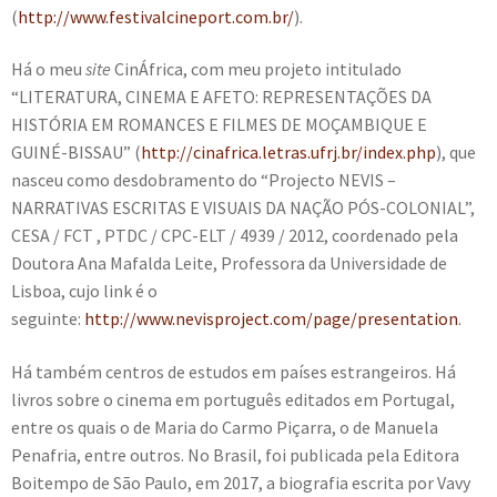
(
http://www.festivalcineport.com.br/
).
Há o meu
site
CinÁfrica, com meu projeto intitulado
“LITERATURA, CINEMA E AFETO: REPRESENTAÇÕES DA
HISTÓRIA EM ROMANCES E FILMES DE MOÇAMBIQUE E
GUINÉ-BISSAU” (
http://cinafrica.letras.ufrj.br/index.php
), que
nasceu como desdobramento do “Projecto NEVIS –
NARRATIVAS ESCRITAS E VISUAIS DA NAÇÃO PÓS-COLONIAL”,
CESA / FCT , PTDC / CPC-ELT / 4939 / 2012, coordenado pela
Doutora Ana Mafalda Leite, Professora da Universidade de
Lisboa, cujo link é o
seguinte:
http://www.nevisproject.com/page/presentation
.
Há também centros de estudos em países estrangeiros. Há
livros sobre o cinema em português editados em Portugal,
entre os quais o de Maria do Carmo Piçarra, o de Manuela
Penafria, entre outros. No Brasil, foi publicada pela Editora
Boitempo
de
São Paulo, em 2017, a biografia escrita por Vavy