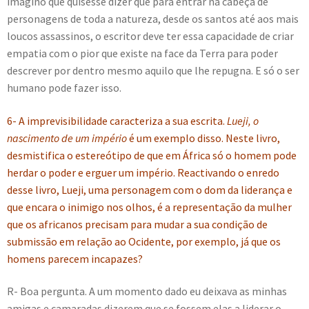
imagino que quisesse dizer que para entrar na cabeça de
personagens de toda a natureza, desde os santos até aos mais
loucos assassinos, o escritor deve ter essa capacidade de criar
empatia com o pior que existe na face da Terra para poder
descrever por dentro mesmo aquilo que lhe repugna. E só o ser
humano pode fazer isso.
6- A imprevisibilidade caracteriza a sua escrita.
Lueji, o
nascimento de um império
é um exemplo disso. Neste livro,
desmistifica o estereótipo de que em África só o homem pode
herdar o poder e erguer um império. Reactivando o enredo
desse livro, Lueji, uma personagem com o dom da liderança e
que encara o inimigo nos olhos, é a representação da mulher
que os africanos precisam para mudar a sua condição de
submissão em relação ao Ocidente, por exemplo, já que os
homens parecem incapazes?
R- Boa pergunta. A um momento dado eu deixava as minhas
amigas e camaradas dizerem que se fossem elas a liderar o