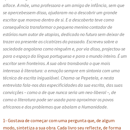
alface. A mãe, uma professora e um amigo de infância, sem que
e
n
se apercebessem disso, ajudaram-no a descobrir um grande
t
escritor que morava dentro de si. E a descoberta teve como
e
consequência transformar o pequeno menino contador de
estórias num autor de utopias, dedicado no futuro sem deixar de
trazer ao presente as cicatrizes do passado. Escreveu sobre a
sociedade angolana como ninguém e, por via disso, projectou-se
para o espaço da língua portuguesa e para o mundo inteiro. É um
escritor sem fronteiras. A sua obra transborda o que mais
interessa à literatura: a emoção sempre em sintonia com uma
técnica de escrita inigualável. Chama-se Pepetela, e nesta
entrevista fala-nos das especificidades da sua escrita, das suas
convicções – como a de que nunca seria um neo-liberal –, de
como a literatura pode ser usada para aproximar os povos
africanos e dos problemas que abalam a Humanidade.
1- Gostava de começar com uma pergunta que, de algum
modo, sintetiza a sua obra. Cada livro seu reflecte, de forma