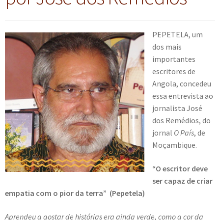
n
m
i
n
p
Meu cadastro
u
e
r
d
a
d
n
m
i
n
PEPETELA, um
e
u
e
r
d
dos mais
s
d
n
m
i
importantes
c
e
u
e
r
escritores de
e
s
d
n
m
Angola, concedeu
n
c
e
u
e
essa entrevista ao
d
e
s
d
n
jornalista José
e
n
c
e
u
dos Remédios, do
n
d
e
s
d
jornal
O País
, de
t
e
n
c
e
Moçambique.
e
n
d
e
s
t
e
n
“O escritor deve
c
e
n
d
ser capaz de criar
e
t
e
empatia com o pior da terra” (Pepetela)
n
e
n
d
Aprendeu a gostar de histórias era ainda verde, como a cor da
t
e