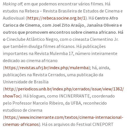
Making off,
em que podemos encontrar vários filmes. Há
estudos na Rebeca – Revista Brasileira de Estudos de Cinema e
Audiovisual (
https://rebeca.socine.org.br/1
). Há
Centro Afro
Carioca de Cinema, com Joel Zito Araújo, Janaína Oliveira e
outros que promovem encontros sobre cinema africano. Há
o
Cineclube Atlântico Negro, com o cineasta Clementino Jr.
que também divulga filmes africanos. Há publicações
importantes na Revista Mulemba 17, número inteiramente
dedicado ao cinema africano
(
https://revistas.ufrj.br/index.php/mulemba
); há, ainda,
publicações na Revista Cerrados, uma publicação da
Universidade de Brasília
(
http://periodicos.unb.br/index.php/cerrados/issue/view/1362/
showToc
). Há blogues, como INCINERRANTE, coordenado
pelo Professor Marcelo Ribeiro, da UFBA, reconhecido
estudioso de cinema
(
https://www.incinerrante.com/textos/cinema-internacional-
cinemas-africanos
). Há os arquivos do Festival CINEPORT