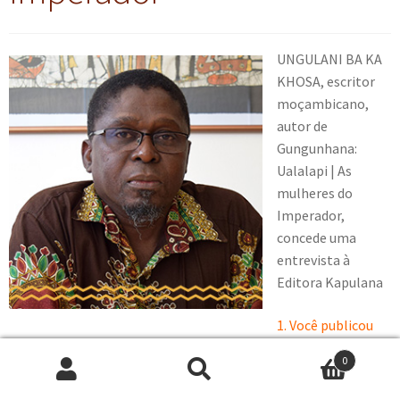
UNGULANI BA KA
KHOSA, escritor
moçambicano,
autor de
Gungunhana:
Ualalapi | As
mulheres do
Imperador,
concede uma
entrevista à
Editora Kapulana
1. Você publicou
Ualalapi
em 1987, marcando o cenário da ficção histórica
0
moçambicana. O que o fez escrever apenas recentemente
As
Pesquisar
P
mulheres do Imperador
, dando prosseguimento a
Ualalapi
?